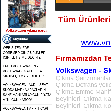
Tüm Ürünlerim
Volkswagen çıkma parça,
vosvagen çıkma parça,
Ürün Kodu : t5 kasa transporter 2500 tdı
wosvagen çıkma parça,
130 beygirlik çıkma motor
Duyurular
www.vol
woswagen çıkma parça, vw
çıkma p
WEB SİTEMİZDE
GÖREMEDİĞİNİZ ÜRÜNLER
Firmamızdan Te
İCİN İLETİŞİME GECİNİZ
FATİH VOLKSWAGEN -
Volkswagen - Sko
VOLKSWAGEN AUDİ SEAT
t5 kasa transporter 2500 tdı
130 beygirlik çıkma motor
SKODA ÇIKMA YEDEKLERİ
Çıkma Şanzımanlar,
Çıkma Defransiyell
VOLKSWAGEN - AUDİ - SEAT -
Ürün Kodu : polo 1996 1997 1998 1999
SKODA MARKA ARAÇLARIN
Çıkma Emme Manifol
2000 2001 2002 modellere uyumlu
çıkma merkezi kilit pompası , polo
ŞANZIMANLARI UYGUN FİYATA
merkezi kilit motoru, polo classıc ve
Beyinleri, Çıkma K
heşbekler icin merkezi kilit kontrol
AYNI GÜN KARGO!
pompası
Beyinleri, Çıkma K
VOLKSWAGEN HAFİF TİCARİ