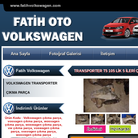
VOLKSWAGEN POLO ÇIKMA
ORJİNAL TRW-KOYO
ELEKTİRİKLİ DİREKSİYON
POMPASI
Ana Sayfa
Fotoğraf Galerisi
İletişim
Ürün Kodu : Seat çıkma parça, seat
çıkma, seat parça, seat yedek parça,
seat çıkma orjinal parça, seat çıkma
parça fiyatı, seat çıkmacısı, seat
yedekleri, ankara seat parça, fatih seat,
Fatih Volkswagen
fatih seat parçaları,
TRANSPORTER T5 105 LİK 5 İLER
VOLKSWAGEN TRANSPORTER
ÇIKMA PARÇA
İndirimli Ürünler
Seat çıkma parça, seat
çıkma, seat parça, seat
Ürün Kodu : Volkswagen çıkma parça,
yedek parça, seat çıkma
vosvagen çıkma parça, wosvagen
çıkma parça, woswagen çıkma parça,
orjinal parça, seat çıkma par
vw çıkma parça, voswagen çıkma
parça, vosvogen çıkma parça,
wosvogen çıkma parça