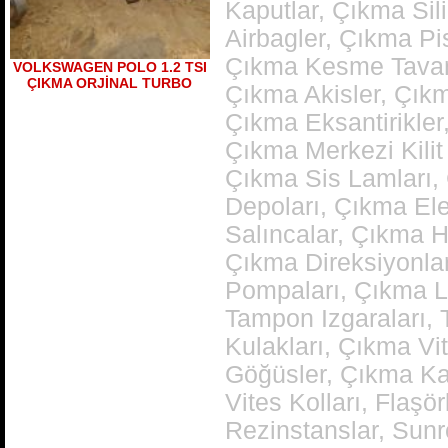
Kaputlar, Çıkma Sil
açılmamış temiz muayer
Airbagler, Çıkma Pi
çıkma şanzıman skoda
octavia 1600 motor çıkma
Çıkma Kesme Tavanl
VOLKSWAGEN POLO 1.2 TSI
şanzıman
ÇIKMA ORJİNAL TURBO
Ürün Kodu : Volkswagen Polo Classic a
Çıkma Akisler, Çıkm
k l motor 100 beygir çıkma şanzıman
Polo Classic 2001 model den sökülme
Çıkma Eksantirikler
100 beygirlik çıkma şanzıman dürbün
göğüs Polo çıkma şanzıman
Çıkma Merkezi Kilit
Çıkma Sis Lamları,
Depoları, Çıkma Ele
Salıncalar, Çıkma H
Çıkma Direksiyonlar
Volkswagen Polo klasik 2000
2001 modelleri arası çıkma
Pompaları, Çıkma L
şanzıman 75 beygirlik 100
Ürün Kodu : FABİA KASET CALAR
beygirlik çıkma şan
Tampon Izgaraları,
Kulakları, Çıkma V
Göğüsler, Çıkma Kal
Vites Kolları, Flaşö
Rezinstanslar, Sunr
SKODA FABİA ÇIKMA KASET