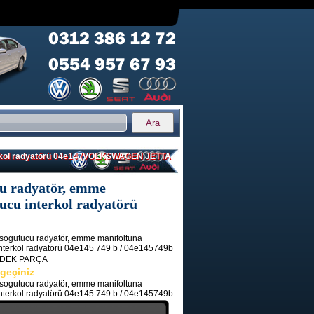
nterkol radyatörü 04e14 (VOLKSWAGEN JETTA
ucu radyatör, emme
ucu interkol radyatörü
i sogutucu radyatör, emme manifoltuna
nterkol radyatörü 04e145 749 b / 04e145749b
EDEK PARÇA
 geçiniz
i sogutucu radyatör, emme manifoltuna
nterkol radyatörü 04e145 749 b / 04e145749b