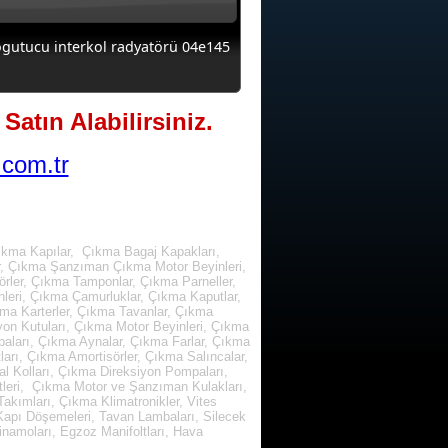
ogutucu interkol radyatörü 04e145
Satın Alabilirsiniz.
com.tr
ıkma Kapılar, Çıkma Bagaj Kapakları,
r, Çıkma Şanzıman Çıkma Motor Beyinleri,
rler, Çıkma Tamponlar, Çıkma Parneller,
leri, Çıkma Çamurluklar, Çıkma Kaputlar,
kma Karterler, Çıkma Tavanlar, Çıkma
yon Kutuları, Çıkma Motor Beyinleri, Çıkma
paları, Çıkma Aynalar, Çıkma Farlar, Çıkma
arı, Çıkma Amortisörler, Çıkma Salıncalar,
l Kolları, Çıkma Direksiyon Pompaları,
tleri, Çıkma Motor ve Şanzıman Kulakları,
kımları, Çıkma Klimatronikler, Vites
, Kapı Döşemeleri, Tavan Lambaları, Silecek
inamoları, Egzoz Manifoltları, Hava