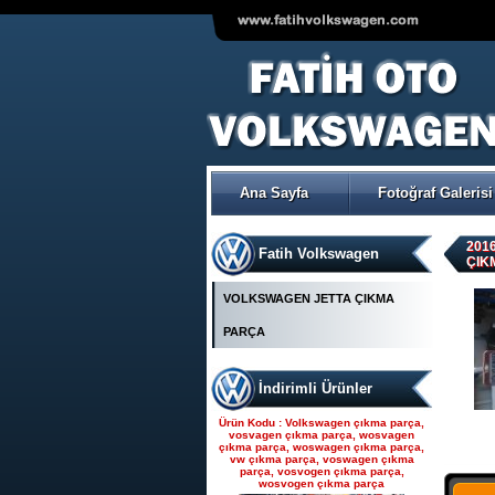
VOLKSWAGEN POLO ÇIKMA
ORJİNAL TRW-KOYO
ELEKTİRİKLİ DİREKSİYON
POMPASI
Ana Sayfa
Fotoğraf Galerisi
Ürün Kodu : Seat çıkma parça, seat
çıkma, seat parça, seat yedek parça,
seat çıkma orjinal parça, seat çıkma
parça fiyatı, seat çıkmacısı, seat
yedekleri, ankara seat parça, fatih seat,
2016
Fatih Volkswagen
fatih seat parçaları,
ÇIK
VOLKSWAGEN JETTA ÇIKMA
PARÇA
İndirimli Ürünler
Seat çıkma parça, seat
çıkma, seat parça, seat
Ürün Kodu : Volkswagen çıkma parça,
yedek parça, seat çıkma
vosvagen çıkma parça, wosvagen
çıkma parça, woswagen çıkma parça,
orjinal parça, seat çıkma par
vw çıkma parça, voswagen çıkma
parça, vosvogen çıkma parça,
wosvogen çıkma parça