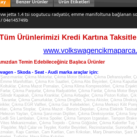
tay
Benzer Ürünler
Ürün Etiketleri
vw jetta 1.4 tsi sogutucu radyatör, emme manifoltuna bağlanan s
 / 04e145749b
Tüm Ürünlerimizi Kredi Kartına Taksitle 
www.volkswagencikmaparca.
mızdan Temin Edebileceğiniz Başlıca Ürünler
wagen - Skoda - Seat - Audi marka araçlar için:
Şanzımanlar, Çıkma Motorlar, Çıkma Motor Blokları, Çıkma Defransiyeller, Ç
Emme Manifoltları, Çıkma Km Saatleri, Çıkma Abs Beyinleri, Çıkma Kaputla
Koltuklar, Çıkma Mazot Pomaları, Çıkma Klima Kompresörleri, Çıkma Enjektö
Farlar, Çıkma Panjurlar, Çıkma Radyatörler, Çıkma Fanlar, Çıkma Motor Beyin
Silindir Kapakalı, Çıkma Kranklar, Çıkma Airbagler, Çıkma Piston Kolları, Çı
Tavanlar, Çıkma Çamurluklar, Çıkma Dingiller, Çıkma Akisler, Çıkma Dİreksi
irikler, Çıkma EGR Valfleri, Çıkma Gaz Kelebekleri, Çıkma Merkezi Kilit Pom
mları, Çıkma Stoplar, Çıkma Mazot - Benzin Depoları, Çıkma Elektrik Tesisatl
Helezon Yayları, Çıkma Şanzıman Dişlileri, Çıkma Direksiyonlar, Çıkma Sinya
Ledli Sis Lambaları, Çıkma Spoiler, Çıkma Tampon Izgaraları, Tampon Brake
Vites Mekanizmaları, Çıkma Torpido - Çıkma Göğüsler, Çıkma Kalorifer Tuş Ta
, Flaşörler, Mp3 Çalar ve Teypler, Konfor Beyinleri, Rezinstanslar, Sunrooflar
zmaları, Kapı Camları, Cam Kartları, Cam Krikoları, Marş Dinamoları, Şarz D
releri, Turbolar, Hava Filtre Kutuları.