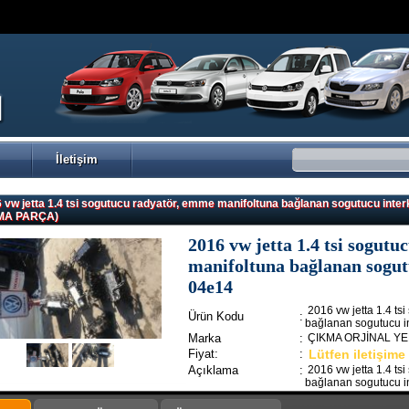
İletişim
 vw jetta 1.4 tsi sogutucu radyatör, emme manifoltuna bağlanan sogutucu i
MA PARÇA)
2016 vw jetta 1.4 tsi sogut
manifoltuna bağlanan sogut
04e14
2016 vw jetta 1.4 ts
Ürün Kodu
:
bağlanan sogutucu i
Marka
:
ÇIKMA ORJİNAL Y
Fiyat:
:
Lütfen iletişime
Açıklama
:
2016 vw jetta 1.4 ts
bağlanan sogutucu i