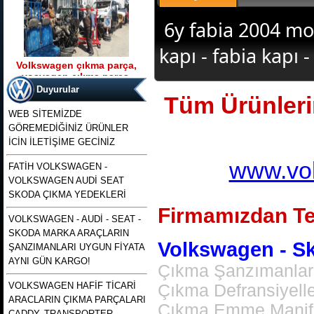
6y fabia 2004 mo
kapı - fabia kapı 
Volkswagen çıkma parça,
vosvagen çıkma parça,
Ürün Kodu : t5 kasa transporter 2500 tdı
wosvagen çıkma parça,
130 beygirlik çıkma motor
Duyurular
Tüm Ürünlerim
woswagen çıkma parça, vw
çıkma p
WEB SİTEMİZDE
GÖREMEDİĞİNİZ ÜRÜNLER
İCİN İLETİŞİME GECİNİZ
www.vol
FATİH VOLKSWAGEN -
VOLKSWAGEN AUDİ SEAT
t5 kasa transporter 2500 tdı
130 beygirlik çıkma motor
SKODA ÇIKMA YEDEKLERİ
Firmamızdan Te
VOLKSWAGEN - AUDİ - SEAT -
Ürün Kodu : polo 1996 1997 1998 1999
SKODA MARKA ARAÇLARIN
2000 2001 2002 modellere uyumlu
çıkma merkezi kilit pompası , polo
Volkswagen - Sko
ŞANZIMANLARI UYGUN FİYATA
merkezi kilit motoru, polo classıc ve
heşbekler icin merkezi kilit kontrol
AYNI GÜN KARGO!
pompası
Çıkma Şanzımanlar,
VOLKSWAGEN HAFİF TİCARİ
Çıkma Defransiyell
ARACLARIN ÇIKMA PARÇALARI
Çıkma Emme Manifol
CADDY, TRANSPORTER,