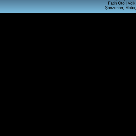
Fatih Oto | Vol
Şanzıman, Motor,
Ürün Kodu : t4 silindir kapagı
T4 2.5 SİLİNDİR KAPAGI
Ürün Kodu : akl ecu beyni ( 6k0 906 019
)
VOLKSWAGEN GRUBU AKL
MOTORLU ARACLARA
UYGUN MOTOR BEYNİ
06A906019BQ