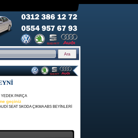
EYNİ
L YEDEK PARÇA
ime geçiniz
Dİ SEAT SKODA ÇIKMA ABS BEYİNLERİ