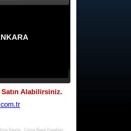
/ANKARA
Satın Alabilirsiniz.
com.tr
ıkma Kapılar, Çıkma Bagaj Kapakları,