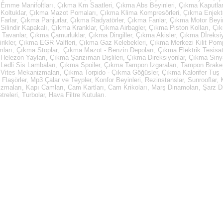
Emme Manifoltları, Çıkma Km Saatleri, Çıkma Abs Beyinleri, Çıkma Kaputla
Koltuklar, Çıkma Mazot Pomaları, Çıkma Klima Kompresörleri, Çıkma Enjektö
Farlar, Çıkma Panjurlar, Çıkma Radyatörler, Çıkma Fanlar, Çıkma Motor Beyin
Silindir Kapakalı, Çıkma Kranklar, Çıkma Airbagler, Çıkma Piston Kolları, Çı
Tavanlar, Çıkma Çamurluklar, Çıkma Dingiller, Çıkma Akisler, Çıkma Dİreksi
irikler, Çıkma EGR Valfleri, Çıkma Gaz Kelebekleri, Çıkma Merkezi Kilit Pom
mları, Çıkma Stoplar, Çıkma Mazot - Benzin Depoları, Çıkma Elektrik Tesisatl
Helezon Yayları, Çıkma Şanzıman Dişlileri, Çıkma Direksiyonlar, Çıkma Sinya
Ledli Sis Lambaları, Çıkma Spoiler, Çıkma Tampon Izgaraları, Tampon Brake
Vites Mekanizmaları, Çıkma Torpido - Çıkma Göğüsler, Çıkma Kalorifer Tuş Ta
, Flaşörler, Mp3 Çalar ve Teypler, Konfor Beyinleri, Rezinstanslar, Sunrooflar
zmaları, Kapı Camları, Cam Kartları, Cam Krikoları, Marş Dinamoları, Şarz D
releri, Turbolar, Hava Filtre Kutuları.