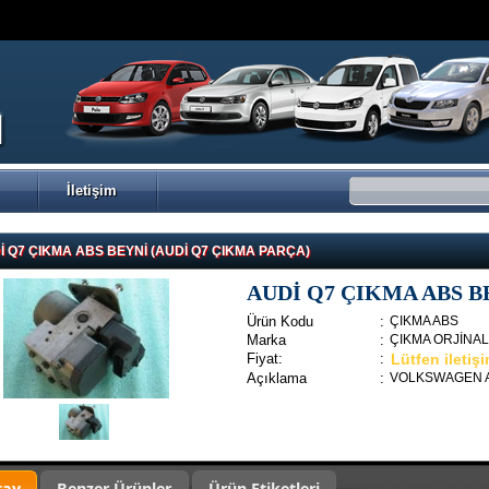
İletişim
İ Q7 ÇIKMA ABS BEYNİ (AUDİ Q7 ÇIKMA PARÇA)
AUDİ Q7 ÇIKMA ABS B
Ürün Kodu
:
ÇIKMA ABS
Marka
:
ÇIKMA ORJİNA
Fiyat:
:
Lütfen iletiş
Açıklama
:
VOLKSWAGEN AU
tay
Benzer Ürünler
Ürün Etiketleri