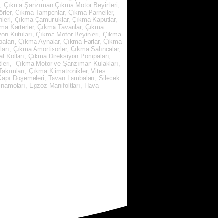
r, Çıkma Şanzıman Çıkma Motor Beyinleri,
rler, Çıkma Tamponlar, Çıkma Parneller,
leri, Çıkma Çamurluklar, Çıkma Kaputlar,
kma Karterler, Çıkma Tavanlar, Çıkma
yon Kutuları, Çıkma Motor Beyinleri, Çıkma
paları, Çıkma Aynalar, Çıkma Farlar, Çıkma
arı, Çıkma Amortisörler, Çıkma Salıncalar,
l Kolları, Çıkma Direksiyon Pompaları,
tleri, Çıkma Motor ve Şanzıman Kulakları,
kımları, Çıkma Klimatronikler, Vites
, Kapı Döşemeleri, Tavan Lambaları, Silecek
inamoları, Egzoz Manifoltları, Hava