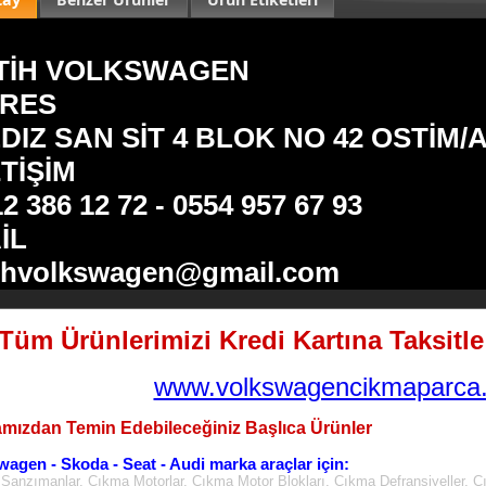
TİH VOLKSWAGEN
RES
LDIZ SAN SİT 4 BLOK NO 42 OSTİM
ETİŞİM
2 386 12 72 - 0554 957 67 93
İL
tihvolkswagen@gmail.com
Tüm Ürünlerimizi Kredi Kartına Taksitle 
www.volkswagencikmaparca.
mızdan Temin Edebileceğiniz Başlıca Ürünler
wagen - Skoda - Seat - Audi marka araçlar için:
Şanzımanlar, Çıkma Motorlar, Çıkma Motor Blokları, Çıkma Defransiyeller, Ç