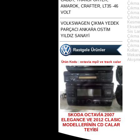
Çıkma 
AMAROK, CRAFTER, LT35 -46
Çıkma 
VOLT
Çıkma 
Çıkma 
polo 1996 1997 1998 1999
Kesme 
VOLKSWAGEN ÇIKMA YEDEK
2000 2001 2002 modellere
Eksant
Ürün Kodu : bora golf4 toledo octavia
PARÇACI ANKARA OSTİM
uyumlu çıkma merkezi kilit
leon çıkma direksiyon kutusu
Sis La
pompası , polo merkezi
YILDIZ SANAYİ
Çıkma 
Çıkma 
Çıkma 
Rastgele Ürünler
Kolları
Mekani
Akışmet
Ürün Kodu : octavia mp3 ve track calar
bora golf4 toledo octavia
leon çıkma direksiyon
kutusu
Ürün Kodu : skoda octavia 1.6 benzinli
a4 kasa çıkma şanzımanlar
SKODA OCTAVİA 2007
ELEGANCE VE 2012 CLASIC
MODELLERİNİN CD CALAR
TEYİBİ
açılmamış temiz muayer