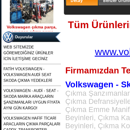
Detay
Benzer Ürünl
Tüm Ürünlerim
Volkswagen çıkma parça,
vosvagen çıkma parça,
Ürün Kodu : t5 kasa transporter 2500 tdı
wosvagen çıkma parça,
130 beygirlik çıkma motor
Duyurular
woswagen çıkma parça, vw
çıkma p
WEB SİTEMİZDE
www.vol
GÖREMEDİĞİNİZ ÜRÜNLER
İCİN İLETİŞİME GECİNİZ
Firmamızdan Te
FATİH VOLKSWAGEN -
VOLKSWAGEN AUDİ SEAT
t5 kasa transporter 2500 tdı
130 beygirlik çıkma motor
SKODA ÇIKMA YEDEKLERİ
Volkswagen - Sko
VOLKSWAGEN - AUDİ - SEAT -
Çıkma Şanzımanlar,
Ürün Kodu : polo 1996 1997 1998 1999
SKODA MARKA ARAÇLARIN
2000 2001 2002 modellere uyumlu
Çıkma Defransiyell
çıkma merkezi kilit pompası , polo
ŞANZIMANLARI UYGUN FİYATA
merkezi kilit motoru, polo classıc ve
heşbekler icin merkezi kilit kontrol
Çıkma Emme Manifol
AYNI GÜN KARGO!
pompası
Beyinleri, Çıkma K
VOLKSWAGEN HAFİF TİCARİ
ARACLARIN ÇIKMA PARÇALARI
Beyinleri, Çıkma K
CADDY, TRANSPORTER,