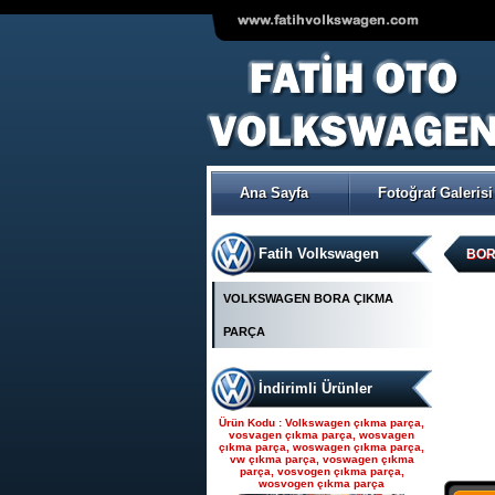
VOLKSWAGEN POLO ÇIKMA
ORJİNAL TRW-KOYO
ELEKTİRİKLİ DİREKSİYON
POMPASI
Ana Sayfa
Fotoğraf Galerisi
Ürün Kodu : Seat çıkma parça, seat
çıkma, seat parça, seat yedek parça,
seat çıkma orjinal parça, seat çıkma
parça fiyatı, seat çıkmacısı, seat
yedekleri, ankara seat parça, fatih seat,
Fatih Volkswagen
fatih seat parçaları,
BOR
VOLKSWAGEN BORA ÇIKMA
PARÇA
İndirimli Ürünler
Seat çıkma parça, seat
çıkma, seat parça, seat
Ürün Kodu : Volkswagen çıkma parça,
yedek parça, seat çıkma
vosvagen çıkma parça, wosvagen
çıkma parça, woswagen çıkma parça,
orjinal parça, seat çıkma par
vw çıkma parça, voswagen çıkma
parça, vosvogen çıkma parça,
wosvogen çıkma parça