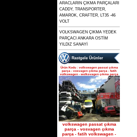
ARACLARIN ÇIKMA PARÇALARI
CADDY, TRANSPORTER,
AMAROK, CRAFTER, LT35 -46
VOLT
polo 1996 1997 1998 1999
VOLKSWAGEN ÇIKMA YEDEK
2000 2001 2002 modellere
Ürün Kodu : bora golf4 toledo octavia
PARÇACI ANKARA OSTİM
uyumlu çıkma merkezi kilit
leon çıkma direksiyon kutusu
pompası , polo merkezi
YILDIZ SANAYİ
Rastgele Ürünler
Ürün Kodu : volkswagen passat çıkma
parça - vosvagen çıkma parça - fatih
volkswagen - wolksvagen çıkma parça
bora golf4 toledo octavia
leon çıkma direksiyon
kutusu
Ürün Kodu : skoda octavia 1.6 benzinli
a4 kasa çıkma şanzımanlar
volkswagen passat çıkma
parça - vosvagen çıkma
parça - fatih volkswagen -