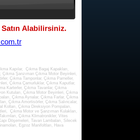
Satın Alabilirsiniz.
com.tr
ıkma Kapılar, Çıkma Bagaj Kapakları,
r, Çıkma Şanzıman Çıkma Motor Beyinleri,
rler, Çıkma Tamponlar, Çıkma Parneller,
leri, Çıkma Çamurluklar, Çıkma Kaputlar,
kma Karterler, Çıkma Tavanlar, Çıkma
yon Kutuları, Çıkma Motor Beyinleri, Çıkma
paları, Çıkma Aynalar, Çıkma Farlar, Çıkma
arı, Çıkma Amortisörler, Çıkma Salıncalar,
l Kolları, Çıkma Direksiyon Pompaları,
tleri, Çıkma Motor ve Şanzıman Kulakları,
kımları, Çıkma Klimatronikler, Vites
, Kapı Döşemeleri, Tavan Lambaları, Silecek
inamoları, Egzoz Manifoltları, Hava