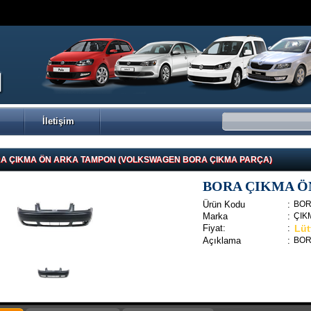
İletişim
A ÇIKMA ÖN ARKA TAMPON (VOLKSWAGEN BORA ÇIKMA PARÇA)
BORA ÇIKMA Ö
Ürün Kodu
:
BOR
Marka
:
ÇIK
Fiyat:
:
Lütf
Açıklama
:
BOR