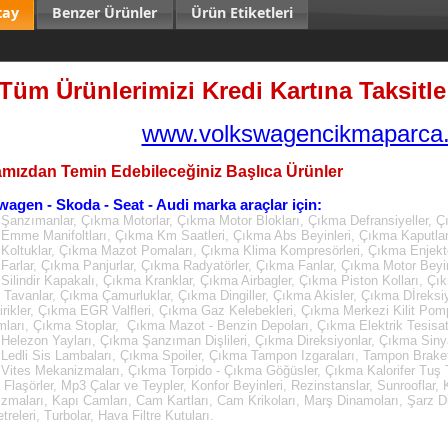
tay
Benzer Ürünler
Ürün Etiketleri
Tüm Ürünlerimizi Kredi Kartına Taksitle 
www.volkswagencikmaparca.
mızdan Temin Edebileceğiniz Başlıca Ürünler
wagen - Skoda - Seat - Audi marka araçlar için:
Şanzımanlar, Çıkma Motorlar, Çıkma Motor Blokları, Çıkma Defransiyeller, Ç
Emme Manifoltları, Çıkma Km Saatleri, Çıkma Abs Beyinleri, Çıkma Kaputla
Koltuklar, Çıkma Mazot Pomaları, Çıkma Klima Kompresörleri, Çıkma Enjektö
Farlar, Çıkma Panjurlar, Çıkma Radyatörler, Çıkma Fanlar, Çıkma Motor Beyin
Silindir Kapakalı, Çıkma Kranklar, Çıkma Airbagler, Çıkma Piston Kolları, Çı
Tavanlar, Çıkma Çamurluklar, Çıkma Dingiller, Çıkma Akisler, Çıkma Dİreksi
irikler, Çıkma EGR Valfleri, Çıkma Gaz Kelebekleri, Çıkma Merkezi Kilit Pom
mları, Çıkma Stoplar, Çıkma Mazot - Benzin Depoları, Çıkma Elektrik Tesisatl
Helezon Yayları, Çıkma Şanzıman Dişlileri, Çıkma Direksiyonlar, Çıkma Sinya
Ledli Sis Lambaları, Çıkma Spoiler, Çıkma Tampon Izgaraları, Tampon Brake
Vites Mekanizmaları, Çıkma Torpido - Çıkma Göğüsler, Çıkma Kalorifer Tuş Ta
, Flaşörler, Mp3 Çalar ve Teypler, Konfor Beyinleri, Rezinstanslar, Sunrooflar
zmaları, Kapı Camları, Cam Kartları, Cam Krikoları, Marş Dinamoları, Şarz D
releri, Turbolar, Hava Filtre Kutuları.