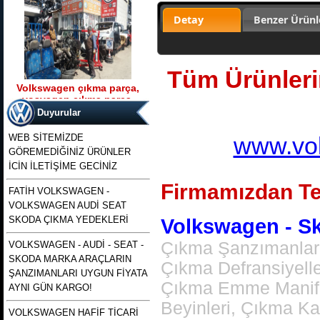
Detay
Benzer Ürünl
Tüm Ürünlerim
Volkswagen çıkma parça,
vosvagen çıkma parça,
Ürün Kodu : t5 kasa transporter 2500 tdı
wosvagen çıkma parça,
130 beygirlik çıkma motor
Duyurular
woswagen çıkma parça, vw
çıkma p
WEB SİTEMİZDE
www.vol
GÖREMEDİĞİNİZ ÜRÜNLER
İCİN İLETİŞİME GECİNİZ
Firmamızdan Te
FATİH VOLKSWAGEN -
VOLKSWAGEN AUDİ SEAT
t5 kasa transporter 2500 tdı
130 beygirlik çıkma motor
SKODA ÇIKMA YEDEKLERİ
Volkswagen - Sko
Çıkma Şanzımanlar,
VOLKSWAGEN - AUDİ - SEAT -
Ürün Kodu : polo 1996 1997 1998 1999
SKODA MARKA ARAÇLARIN
2000 2001 2002 modellere uyumlu
Çıkma Defransiyell
çıkma merkezi kilit pompası , polo
ŞANZIMANLARI UYGUN FİYATA
merkezi kilit motoru, polo classıc ve
Çıkma Emme Manifol
heşbekler icin merkezi kilit kontrol
AYNI GÜN KARGO!
pompası
Beyinleri, Çıkma K
VOLKSWAGEN HAFİF TİCARİ