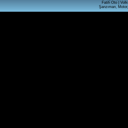
CALAR RADYO
Fatih Oto | Vol
Şanzıman, Motor,
Ürün Kodu : t4 silindir kapagı
T4 2.5 SİLİNDİR KAPAGI
Ürün Kodu : akl ecu beyni ( 6k0 906 019
)
VOLKSWAGEN GRUBU AKL
MOTORLU ARACLARA
UYGUN MOTOR BEYNİ