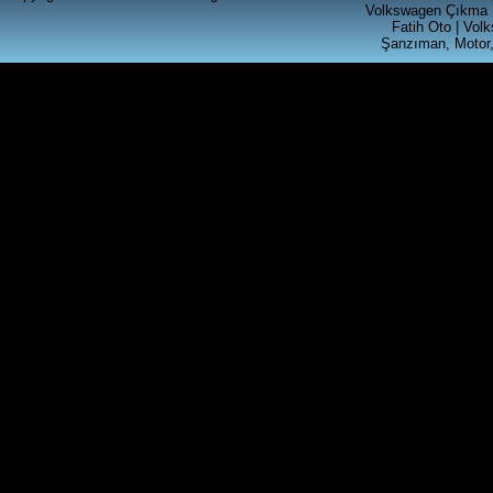
CALAR RADYO
Volkswagen Çıkma 
Fatih Oto | Vol
Şanzıman, Motor,
Ürün Kodu : t4 silindir kapagı
T4 2.5 SİLİNDİR KAPAGI
Ürün Kodu : akl ecu beyni ( 6k0 906 019
)
VOLKSWAGEN GRUBU AKL
MOTORLU ARACLARA
UYGUN MOTOR BEYNİ