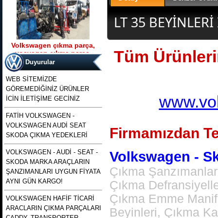
LT 35 BEYİNLERİ 
Volkswagen çıkma parça,
Tüm Ürünlerim
vosvagen çıkma parça,
Ürün Kodu : t5 kasa transporter 2500 tdı
wosvagen çıkma parça,
130 beygirlik çıkma motor
Duyurular
woswagen çıkma parça, vw
çıkma p
WEB SİTEMİZDE
GÖREMEDİĞİNİZ ÜRÜNLER
www.vol
İCİN İLETİŞİME GECİNİZ
FATİH VOLKSWAGEN -
VOLKSWAGEN AUDİ SEAT
t5 kasa transporter 2500 tdı
Firmamızdan Te
130 beygirlik çıkma motor
SKODA ÇIKMA YEDEKLERİ
VOLKSWAGEN - AUDİ - SEAT -
Volkswagen - Sko
Ürün Kodu : polo 1996 1997 1998 1999
SKODA MARKA ARAÇLARIN
2000 2001 2002 modellere uyumlu
çıkma merkezi kilit pompası , polo
Çıkma Şanzımanlar,
ŞANZIMANLARI UYGUN FİYATA
merkezi kilit motoru, polo classıc ve
heşbekler icin merkezi kilit kontrol
AYNI GÜN KARGO!
Çıkma Defransiyell
pompası
Çıkma Emme Manifol
VOLKSWAGEN HAFİF TİCARİ
ARACLARIN ÇIKMA PARÇALARI
Beyinleri, Çıkma K
CADDY, TRANSPORTER,