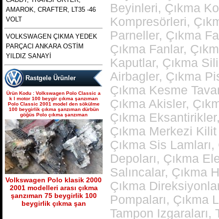
Beyinleri, Çıkma K
AMAROK, CRAFTER, LT35 -46
Kompresörleri, Çık
VOLT
polo 1996 1997 1998 1999
Parneller, Çıkma Fa
VOLKSWAGEN ÇIKMA YEDEK
2000 2001 2002 modellere
Ürün Kodu : bora golf4 toledo octavia
PARÇACI ANKARA OSTİM
uyumlu çıkma merkezi kilit
Çıkma Fanlar, Çıkm
leon çıkma direksiyon kutusu
pompası , polo merkezi
YILDIZ SANAYİ
Kaputlar, Çıkma Sil
Airbagler, Çıkma Pi
Rastgele Ürünler
Çıkma Kesme Tavanl
Ürün Kodu : Volkswagen Polo Classic a
k l motor 100 beygir çıkma şanzıman
Çıkma Akisler, Çıkm
Polo Classic 2001 model den sökülme
100 beygirlik çıkma şanzıman dürbün
bora golf4 toledo octavia
Çıkma Eksantirikler
göğüs Polo çıkma şanzıman
leon çıkma direksiyon
kutusu
Çıkma Merkezi Kilit
Çıkma Sis Lamları,
Ürün Kodu : skoda octavia 1.6 benzinli
a4 kasa çıkma şanzımanlar
Depoları, Çıkma Ele
Salıncalar, Çıkma H
Volkswagen Polo klasik 2000
Çıkma Direksiyonlar
2001 modelleri arası çıkma
şanzıman 75 beygirlik 100
Pompaları, Çıkma L
beygirlik çıkma şan
Tampon Izgaraları,
açılmamış temiz muayer