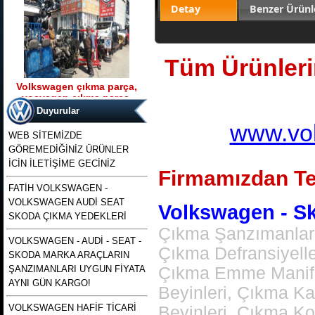
Detay
Benzer Ürünl
Tüm Ürünlerim
Volkswagen çıkma parça,
vosvagen çıkma parça,
Ürün Kodu : t5 kasa transporter 2500 tdı
wosvagen çıkma parça,
130 beygirlik çıkma motor
Duyurular
woswagen çıkma parça, vw
www.vol
çıkma p
WEB SİTEMİZDE
GÖREMEDİĞİNİZ ÜRÜNLER
İCİN İLETİŞİME GECİNİZ
Firmamızdan Te
FATİH VOLKSWAGEN -
VOLKSWAGEN AUDİ SEAT
t5 kasa transporter 2500 tdı
Volkswagen - Sko
130 beygirlik çıkma motor
SKODA ÇIKMA YEDEKLERİ
Çıkma Şanzımanlar,
VOLKSWAGEN - AUDİ - SEAT -
Ürün Kodu : polo 1996 1997 1998 1999
Çıkma Defransiyell
SKODA MARKA ARAÇLARIN
2000 2001 2002 modellere uyumlu
çıkma merkezi kilit pompası , polo
ŞANZIMANLARI UYGUN FİYATA
Çıkma Emme Manifol
merkezi kilit motoru, polo classıc ve
heşbekler icin merkezi kilit kontrol
AYNI GÜN KARGO!
pompası
Beyinleri, Çıkma K
VOLKSWAGEN HAFİF TİCARİ
Beyinleri, Çıkma K