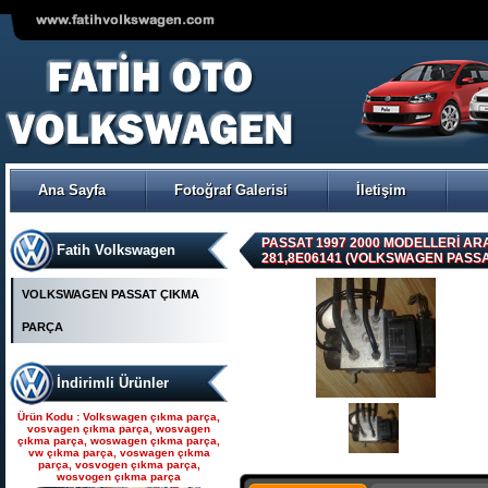
VOLKSWAGEN POLO ÇIKMA
ORJİNAL TRW-KOYO
ELEKTİRİKLİ DİREKSİYON
POMPASI
Ana Sayfa
Fotoğraf Galerisi
İletişim
Ürün Kodu : Seat çıkma parça, seat
çıkma, seat parça, seat yedek parça,
seat çıkma orjinal parça, seat çıkma
parça fiyatı, seat çıkmacısı, seat
yedekleri, ankara seat parça, fatih seat,
PASSAT 1997 2000 MODELLERİ ARAS
Fatih Volkswagen
fatih seat parçaları,
281,8E06141 (VOLKSWAGEN PASS
VOLKSWAGEN PASSAT ÇIKMA
PARÇA
İndirimli Ürünler
Seat çıkma parça, seat
çıkma, seat parça, seat
Ürün Kodu : Volkswagen çıkma parça,
yedek parça, seat çıkma
vosvagen çıkma parça, wosvagen
çıkma parça, woswagen çıkma parça,
orjinal parça, seat çıkma par
vw çıkma parça, voswagen çıkma
parça, vosvogen çıkma parça,
wosvogen çıkma parça