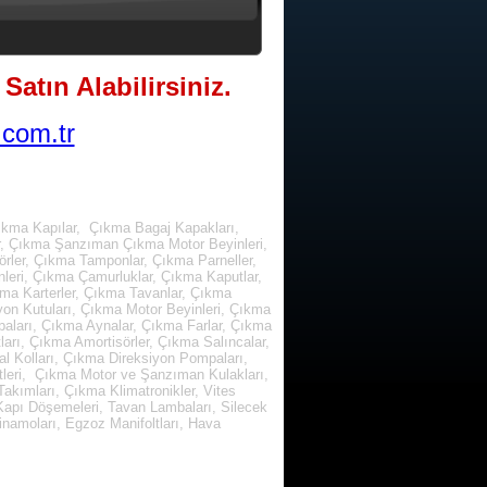
Satın Alabilirsiniz.
com.tr
ıkma Kapılar, Çıkma Bagaj Kapakları,
r, Çıkma Şanzıman Çıkma Motor Beyinleri,
rler, Çıkma Tamponlar, Çıkma Parneller,
leri, Çıkma Çamurluklar, Çıkma Kaputlar,
kma Karterler, Çıkma Tavanlar, Çıkma
yon Kutuları, Çıkma Motor Beyinleri, Çıkma
paları, Çıkma Aynalar, Çıkma Farlar, Çıkma
arı, Çıkma Amortisörler, Çıkma Salıncalar,
l Kolları, Çıkma Direksiyon Pompaları,
tleri, Çıkma Motor ve Şanzıman Kulakları,
kımları, Çıkma Klimatronikler, Vites
, Kapı Döşemeleri, Tavan Lambaları, Silecek
inamoları, Egzoz Manifoltları, Hava