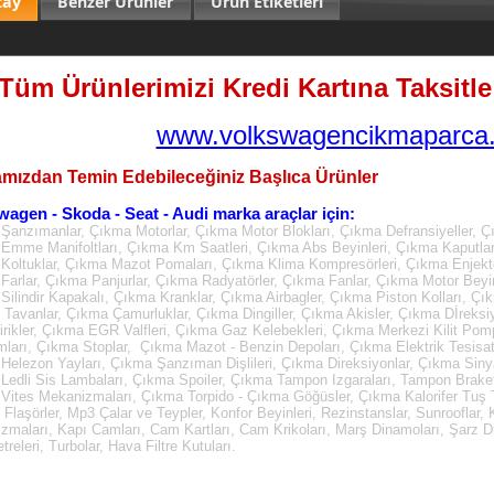
tay
Benzer Ürünler
Ürün Etiketleri
Tüm Ürünlerimizi Kredi Kartına Taksitle 
www.volkswagencikmaparca.
mızdan Temin Edebileceğiniz Başlıca Ürünler
wagen - Skoda - Seat - Audi marka araçlar için:
Şanzımanlar, Çıkma Motorlar, Çıkma Motor Blokları, Çıkma Defransiyeller, Ç
Emme Manifoltları, Çıkma Km Saatleri, Çıkma Abs Beyinleri, Çıkma Kaputla
Koltuklar, Çıkma Mazot Pomaları, Çıkma Klima Kompresörleri, Çıkma Enjektö
Farlar, Çıkma Panjurlar, Çıkma Radyatörler, Çıkma Fanlar, Çıkma Motor Beyin
Silindir Kapakalı, Çıkma Kranklar, Çıkma Airbagler, Çıkma Piston Kolları, Çı
Tavanlar, Çıkma Çamurluklar, Çıkma Dingiller, Çıkma Akisler, Çıkma Dİreksi
irikler, Çıkma EGR Valfleri, Çıkma Gaz Kelebekleri, Çıkma Merkezi Kilit Pom
mları, Çıkma Stoplar, Çıkma Mazot - Benzin Depoları, Çıkma Elektrik Tesisatl
Helezon Yayları, Çıkma Şanzıman Dişlileri, Çıkma Direksiyonlar, Çıkma Sinya
Ledli Sis Lambaları, Çıkma Spoiler, Çıkma Tampon Izgaraları, Tampon Brake
Vites Mekanizmaları, Çıkma Torpido - Çıkma Göğüsler, Çıkma Kalorifer Tuş Ta
, Flaşörler, Mp3 Çalar ve Teypler, Konfor Beyinleri, Rezinstanslar, Sunrooflar
zmaları, Kapı Camları, Cam Kartları, Cam Krikoları, Marş Dinamoları, Şarz D
releri, Turbolar, Hava Filtre Kutuları.