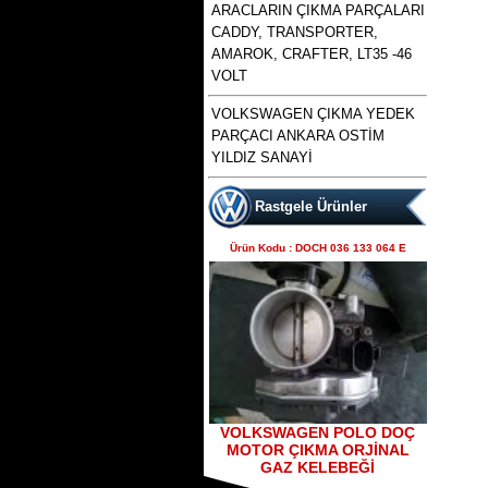
ARACLARIN ÇIKMA PARÇALARI
CADDY, TRANSPORTER,
AMAROK, CRAFTER, LT35 -46
VOLT
polo 1996 1997 1998 1999
VOLKSWAGEN ÇIKMA YEDEK
2000 2001 2002 modellere
Ürün Kodu : bora golf4 toledo octavia
PARÇACI ANKARA OSTİM
uyumlu çıkma merkezi kilit
leon çıkma direksiyon kutusu
pompası , polo merkezi
YILDIZ SANAYİ
Rastgele Ürünler
Ürün Kodu : DOCH 036 133 064 E
bora golf4 toledo octavia
leon çıkma direksiyon
kutusu
Ürün Kodu : skoda octavia 1.6 benzinli
a4 kasa çıkma şanzımanlar
VOLKSWAGEN POLO DOÇ
MOTOR ÇIKMA ORJİNAL
GAZ KELEBEĞİ