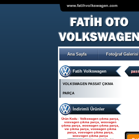
VOLKSWAGEN POLO ÇIKMA
ORJİNAL TRW-KOYO
ELEKTİRİKLİ DİREKSİYON
POMPASI
Ana Sayfa
Fotoğraf Galerisi
Ürün Kodu : Seat çıkma parça, seat
çıkma, seat parça, seat yedek parça,
seat çıkma orjinal parça, seat çıkma
parça fiyatı, seat çıkmacısı, seat
yedekleri, ankara seat parça, fatih seat,
Fatih Volkswagen
fatih seat parçaları,
pas
VOLKSWAGEN PASSAT ÇIKMA
PARÇA
İndirimli Ürünler
Seat çıkma parça, seat
çıkma, seat parça, seat
Ürün Kodu : Volkswagen çıkma parça,
yedek parça, seat çıkma
vosvagen çıkma parça, wosvagen
çıkma parça, woswagen çıkma parça,
orjinal parça, seat çıkma par
vw çıkma parça, voswagen çıkma
parça, vosvogen çıkma parça,
wosvogen çıkma parça