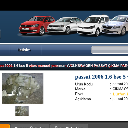
İletişim
sat 2006 1.6 bse 5 vites manuel şanzıman (VOLKSWAGEN PASSAT ÇIKMA PA
passat 2006 1.6 bse 5
Ürün Kodu
:
passat 20
Marka
:
ÇIKMA O
Fiyat:
:
Lütfen i
Açıklama
:
passat 20