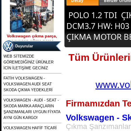
Detay
Benzer Ürünl
POLO 1.2 TDI ÇI
DCM3.7 HW: H03 
ÇIKMA MOTOR BEY
Volkswagen çıkma parça,
vosvagen çıkma parça,
Ürün Kodu : t5 kasa transporter 2500 tdı
wosvagen çıkma parça,
130 beygirlik çıkma motor
Duyurular
woswagen çıkma parça, vw
Tüm Ürünlerim
çıkma p
WEB SİTEMİZDE
GÖREMEDİĞİNİZ ÜRÜNLER
İCİN İLETİŞİME GECİNİZ
FATİH VOLKSWAGEN -
www.vol
VOLKSWAGEN AUDİ SEAT
t5 kasa transporter 2500 tdı
130 beygirlik çıkma motor
SKODA ÇIKMA YEDEKLERİ
VOLKSWAGEN - AUDİ - SEAT -
Firmamızdan Te
Ürün Kodu : polo 1996 1997 1998 1999
SKODA MARKA ARAÇLARIN
2000 2001 2002 modellere uyumlu
çıkma merkezi kilit pompası , polo
ŞANZIMANLARI UYGUN FİYATA
merkezi kilit motoru, polo classıc ve
Volkswagen - Sko
heşbekler icin merkezi kilit kontrol
AYNI GÜN KARGO!
pompası
Çıkma Şanzımanlar,
VOLKSWAGEN HAFİF TİCARİ