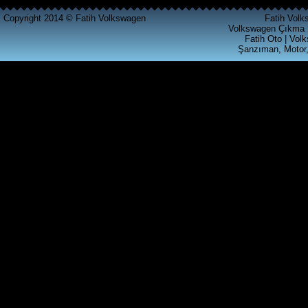
CALAR RADYO
Copyright 2014 © Fatih Volkswagen
Fatih Volk
Volkswagen Çıkma 
Fatih Oto | Vol
Ürün Kodu : t4 silindir kapagı
Şanzıman, Motor,
T4 2.5 SİLİNDİR KAPAGI
Ürün Kodu : akl ecu beyni ( 6k0 906 019
)
VOLKSWAGEN GRUBU AKL
MOTORLU ARACLARA
UYGUN MOTOR BEYNİ