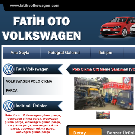
VOLKSWAGEN POLO ÇIKMA
ORJİNAL TRW-KOYO
ELEKTİRİKLİ DİREKSİYON
POMPASI
Ana Sayfa
Fotoğraf Galerisi
İletişim
Ürün Kodu : Seat çıkma parça, seat
çıkma, seat parça, seat yedek parça,
seat çıkma orjinal parça, seat çıkma
parça fiyatı, seat çıkmacısı, seat
yedekleri, ankara seat parça, fatih seat,
Fatih Volkswagen
fatih seat parçaları,
Polo Çıkma Çift Meme Şanzıman 
VOLKSWAGEN POLO ÇIKMA
PARÇA
İndirimli Ürünler
Seat çıkma parça, seat
çıkma, seat parça, seat
Ürün Kodu : Volkswagen çıkma parça,
yedek parça, seat çıkma
vosvagen çıkma parça, wosvagen
çıkma parça, woswagen çıkma parça,
orjinal parça, seat çıkma par
vw çıkma parça, voswagen çıkma
parça, vosvogen çıkma parça,
Detay
Benzer Ürünl
wosvogen çıkma parça