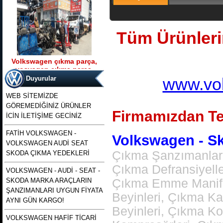
Tüm Ürünlerim
Volkswagen çıkma parça,
vosvagen çıkma parça,
Ürün Kodu : t5 kasa transporter 2500 tdı
wosvagen çıkma parça,
130 beygirlik çıkma motor
Duyurular
www.vol
woswagen çıkma parça, vw
çıkma p
WEB SİTEMİZDE
GÖREMEDİĞİNİZ ÜRÜNLER
Firmamızdan Te
İCİN İLETİŞİME GECİNİZ
FATİH VOLKSWAGEN -
Volkswagen - Sko
VOLKSWAGEN AUDİ SEAT
t5 kasa transporter 2500 tdı
130 beygirlik çıkma motor
Çıkma Şanzımanlar,
SKODA ÇIKMA YEDEKLERİ
Çıkma Defransiyell
VOLKSWAGEN - AUDİ - SEAT -
Ürün Kodu : polo 1996 1997 1998 1999
SKODA MARKA ARAÇLARIN
Çıkma Emme Manifol
2000 2001 2002 modellere uyumlu
çıkma merkezi kilit pompası , polo
ŞANZIMANLARI UYGUN FİYATA
merkezi kilit motoru, polo classıc ve
Beyinleri, Çıkma K
heşbekler icin merkezi kilit kontrol
AYNI GÜN KARGO!
pompası
Beyinleri, Çıkma K
VOLKSWAGEN HAFİF TİCARİ