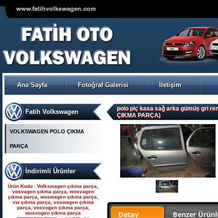
VOLKSWAGEN POLO ÇIKMA
ORJİNAL TRW-KOYO
ELEKTİRİKLİ DİREKSİYON
POMPASI
Ana Sayfa
Fotoğraf Galerisi
İletişim
Ürün Kodu : Seat çıkma parça, seat
çıkma, seat parça, seat yedek parça,
seat çıkma orjinal parça, seat çıkma
parça fiyatı, seat çıkmacısı, seat
yedekleri, ankara seat parça, fatih seat,
polo piç kasa sağ arka gümüş gri r
Fatih Volkswagen
fatih seat parçaları,
ÇIKMA PARÇA)
VOLKSWAGEN POLO ÇIKMA
PARÇA
İndirimli Ürünler
Seat çıkma parça, seat
çıkma, seat parça, seat
Ürün Kodu : Volkswagen çıkma parça,
yedek parça, seat çıkma
vosvagen çıkma parça, wosvagen
çıkma parça, woswagen çıkma parça,
orjinal parça, seat çıkma par
vw çıkma parça, voswagen çıkma
parça, vosvogen çıkma parça,
Detay
Benzer Ürünl
wosvogen çıkma parça