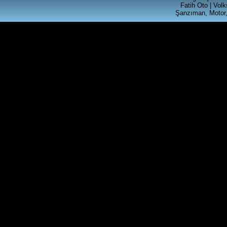
CALAR RADYO
Fatih Oto | Vol
Şanzıman, Motor,
Ürün Kodu : t4 silindir kapagı
T4 2.5 SİLİNDİR KAPAGI
Ürün Kodu : akl ecu beyni ( 6k0 906 019
)
VOLKSWAGEN GRUBU AKL
MOTORLU ARACLARA
UYGUN MOTOR BEYNİ