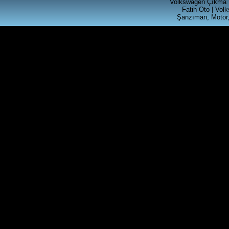
Volkswagen Çıkma 
Fatih Oto | Vol
Şanzıman, Motor,
SKODA FABİA ÇIKMA KASET
CALAR RADYO
Ürün Kodu : t4 silindir kapagı
T4 2.5 SİLİNDİR KAPAGI
Ürün Kodu : akl ecu beyni ( 6k0 906 019
)