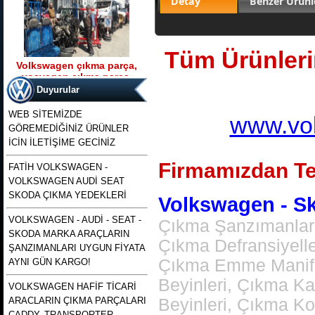
Detay
Benzer Ürünl
Tüm Ürünlerim
Volkswagen çıkma parça,
vosvagen çıkma parça,
Ürün Kodu : t5 kasa transporter 2500 tdı
wosvagen çıkma parça,
130 beygirlik çıkma motor
Duyurular
woswagen çıkma parça, vw
çıkma p
WEB SİTEMİZDE
www.vol
GÖREMEDİĞİNİZ ÜRÜNLER
İCİN İLETİŞİME GECİNİZ
Firmamızdan Te
FATİH VOLKSWAGEN -
VOLKSWAGEN AUDİ SEAT
t5 kasa transporter 2500 tdı
130 beygirlik çıkma motor
SKODA ÇIKMA YEDEKLERİ
Volkswagen - Sko
VOLKSWAGEN - AUDİ - SEAT -
Çıkma Şanzımanlar,
Ürün Kodu : polo 1996 1997 1998 1999
SKODA MARKA ARAÇLARIN
2000 2001 2002 modellere uyumlu
Çıkma Defransiyell
çıkma merkezi kilit pompası , polo
ŞANZIMANLARI UYGUN FİYATA
merkezi kilit motoru, polo classıc ve
heşbekler icin merkezi kilit kontrol
Çıkma Emme Manifol
AYNI GÜN KARGO!
pompası
Beyinleri, Çıkma K
VOLKSWAGEN HAFİF TİCARİ
ARACLARIN ÇIKMA PARÇALARI
Beyinleri, Çıkma K
CADDY, TRANSPORTER,