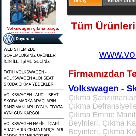
Detay
Benzer Ürünl
Tüm Ürünlerim
Volkswagen çıkma parça,
vosvagen çıkma parça,
Ürün Kodu : t5 kasa transporter 2500 tdı
wosvagen çıkma parça,
130 beygirlik çıkma motor
Duyurular
woswagen çıkma parça, vw
çıkma p
WEB SİTEMİZDE
www.vol
GÖREMEDİĞİNİZ ÜRÜNLER
İCİN İLETİŞİME GECİNİZ
Firmamızdan Te
FATİH VOLKSWAGEN -
VOLKSWAGEN AUDİ SEAT
t5 kasa transporter 2500 tdı
130 beygirlik çıkma motor
SKODA ÇIKMA YEDEKLERİ
Volkswagen - Sko
VOLKSWAGEN - AUDİ - SEAT -
Çıkma Şanzımanlar,
Ürün Kodu : polo 1996 1997 1998 1999
SKODA MARKA ARAÇLARIN
2000 2001 2002 modellere uyumlu
Çıkma Defransiyell
çıkma merkezi kilit pompası , polo
ŞANZIMANLARI UYGUN FİYATA
merkezi kilit motoru, polo classıc ve
heşbekler icin merkezi kilit kontrol
Çıkma Emme Manifol
AYNI GÜN KARGO!
pompası
Beyinleri, Çıkma K
VOLKSWAGEN HAFİF TİCARİ
ARACLARIN ÇIKMA PARÇALARI
Beyinleri, Çıkma K
CADDY, TRANSPORTER,