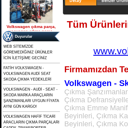
Detay
Benzer Ürünl
Tüm Ürünlerim
Volkswagen çıkma parça,
vosvagen çıkma parça,
Ürün Kodu : t5 kasa transporter 2500 tdı
wosvagen çıkma parça,
130 beygirlik çıkma motor
Duyurular
woswagen çıkma parça, vw
çıkma p
WEB SİTEMİZDE
www.vol
GÖREMEDİĞİNİZ ÜRÜNLER
İCİN İLETİŞİME GECİNİZ
Firmamızdan Te
FATİH VOLKSWAGEN -
VOLKSWAGEN AUDİ SEAT
t5 kasa transporter 2500 tdı
130 beygirlik çıkma motor
SKODA ÇIKMA YEDEKLERİ
Volkswagen - Sko
VOLKSWAGEN - AUDİ - SEAT -
Çıkma Şanzımanlar,
Ürün Kodu : polo 1996 1997 1998 1999
SKODA MARKA ARAÇLARIN
2000 2001 2002 modellere uyumlu
Çıkma Defransiyell
çıkma merkezi kilit pompası , polo
ŞANZIMANLARI UYGUN FİYATA
merkezi kilit motoru, polo classıc ve
heşbekler icin merkezi kilit kontrol
Çıkma Emme Manifol
AYNI GÜN KARGO!
pompası
Beyinleri, Çıkma K
VOLKSWAGEN HAFİF TİCARİ
ARACLARIN ÇIKMA PARÇALARI
Beyinleri, Çıkma K
CADDY, TRANSPORTER,