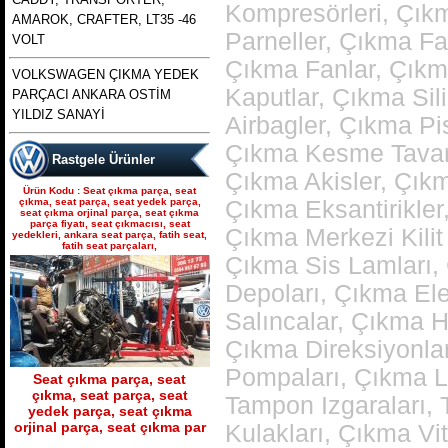
Kompresörleri, Çık
AMAROK, CRAFTER, LT35 -46
Parneller, Çıkma Fa
VOLT
polo 1996 1997 1998 1999
Çıkma Fanlar, Çıkm
VOLKSWAGEN ÇIKMA YEDEK
2000 2001 2002 modellere
Ürün Kodu : bora golf4 toledo octavia
Kaputlar, Çıkma Sil
PARÇACI ANKARA OSTİM
uyumlu çıkma merkezi kilit
leon çıkma direksiyon kutusu
pompası , polo merkezi
YILDIZ SANAYİ
Airbagler, Çıkma Pi
Çıkma Kesme Tavanl
Rastgele Ürünler
Çıkma Akisler, Çıkm
Ürün Kodu : Seat çıkma parça, seat
çıkma, seat parça, seat yedek parça,
Çıkma Eksantirikler
seat çıkma orjinal parça, seat çıkma
parça fiyatı, seat çıkmacısı, seat
bora golf4 toledo octavia
Çıkma Merkezi Kilit
yedekleri, ankara seat parça, fatih seat,
leon çıkma direksiyon
fatih seat parçaları,
Çıkma Sis Lamları,
kutusu
Depoları, Çıkma Ele
Ürün Kodu : skoda octavia 1.6 benzinli
a4 kasa çıkma şanzımanlar
Salıncalar, Çıkma H
Çıkma Direksiyonlar
Pompaları, Çıkma L
Seat çıkma parça, seat
çıkma, seat parça, seat
Tampon Izgaraları,
yedek parça, seat çıkma
orjinal parça, seat çıkma par
Kulakları, Çıkma V
açılmamış temiz muayer