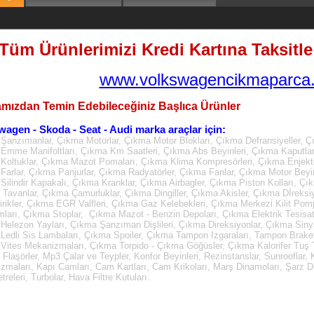
Tüm Ürünlerimizi Kredi Kartına Taksitle 
www.volkswagencikmaparca.
mızdan Temin Edebileceğiniz Başlıca Ürünler
wagen - Skoda - Seat - Audi marka araçlar için:
Şanzımanlar, Çıkma Motorlar, Çıkma Motor Blokları, Çıkma Defransiyeller, Ç
Emme Manifoltları, Çıkma Km Saatleri, Çıkma Abs Beyinleri, Çıkma Kaputla
Koltuklar, Çıkma Mazot Pomaları, Çıkma Klima Kompresörleri, Çıkma Enjektö
Farlar, Çıkma Panjurlar, Çıkma Radyatörler, Çıkma Fanlar, Çıkma Motor Beyin
Silindir Kapakalı, Çıkma Kranklar, Çıkma Airbagler, Çıkma Piston Kolları, Çı
Tavanlar, Çıkma Çamurluklar, Çıkma Dingiller, Çıkma Akisler, Çıkma Dİreksi
irikler, Çıkma EGR Valfleri, Çıkma Gaz Kelebekleri, Çıkma Merkezi Kilit Pom
mları, Çıkma Stoplar, Çıkma Mazot - Benzin Depoları, Çıkma Elektrik Tesisatl
Helezon Yayları, Çıkma Şanzıman Dişlileri, Çıkma Direksiyonlar, Çıkma Sinya
Ledli Sis Lambaları, Çıkma Spoiler, Çıkma Tampon Izgaraları, Tampon Brake
Vites Mekanizmaları, Çıkma Torpido - Çıkma Göğüsler, Çıkma Kalorifer Tuş Ta
, Flaşörler, Mp3 Çalar ve Teypler, Konfor Beyinleri, Rezinstanslar, Sunrooflar
zmaları, Kapı Camları, Cam Kartları, Cam Krikoları, Marş Dinamoları, Şarz D
releri, Turbolar, Hava Filtre Kutuları.