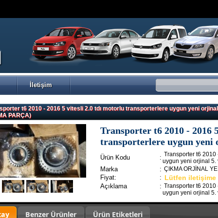
İletişim
sporter t6 2010 - 2016 5 vitesli 2.0 tdı motorlu transporterlere uygun yeni 
MA PARÇA)
Transporter t6 2010 - 2016 5
transporterlere uygun yeni or
Transporter t6 2010 -
Ürün Kodu
:
uygun yeni orjinal 5. vi
Marka
:
ÇIKMA ORJİNAL Y
Fiyat:
:
Lütfen iletişime
Açıklama
:
Transporter t6 2010 -
uygun yeni orjinal 5. vi
tay
Benzer Ürünler
Ürün Etiketleri