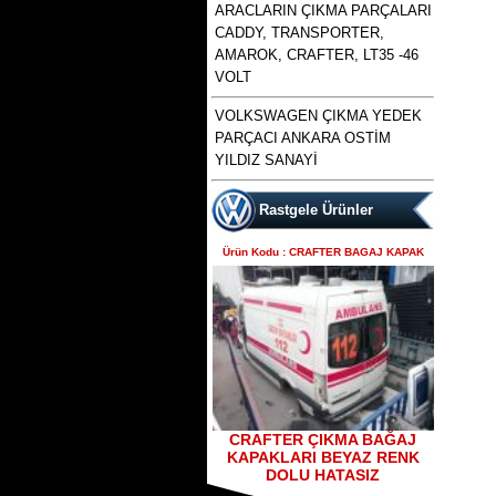
ARACLARIN ÇIKMA PARÇALARI
CADDY, TRANSPORTER,
AMAROK, CRAFTER, LT35 -46
VOLT
polo 1996 1997 1998 1999
VOLKSWAGEN ÇIKMA YEDEK
2000 2001 2002 modellere
Ürün Kodu : bora golf4 toledo octavia
PARÇACI ANKARA OSTİM
uyumlu çıkma merkezi kilit
leon çıkma direksiyon kutusu
pompası , polo merkezi
YILDIZ SANAYİ
Rastgele Ürünler
Ürün Kodu : CRAFTER BAGAJ KAPAK
bora golf4 toledo octavia
leon çıkma direksiyon
kutusu
Ürün Kodu : skoda octavia 1.6 benzinli
a4 kasa çıkma şanzımanlar
CRAFTER ÇIKMA BAĞAJ
KAPAKLARI BEYAZ RENK
DOLU HATASIZ