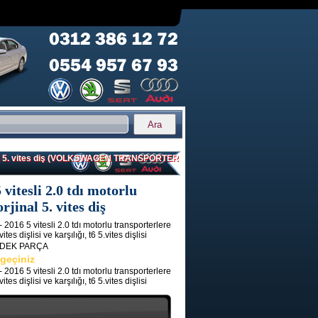
orjinal 5. vites diş (VOLKSWAGEN TRANSPORTER
 vitesli 2.0 tdı motorlu
jinal 5. vites diş
 2016 5 vitesli 2.0 tdı motorlu transporterlere
tes dişlisi ve karşılığı, t6 5.vites dişlisi
EDEK PARÇA
 geçiniz
 2016 5 vitesli 2.0 tdı motorlu transporterlere
tes dişlisi ve karşılığı, t6 5.vites dişlisi