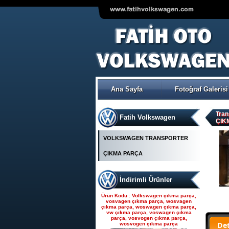
VOLKSWAGEN POLO ÇIKMA
ORJİNAL TRW-KOYO
ELEKTİRİKLİ DİREKSİYON
POMPASI
Ana Sayfa
Fotoğraf Galerisi
Ürün Kodu : Seat çıkma parça, seat
çıkma, seat parça, seat yedek parça,
seat çıkma orjinal parça, seat çıkma
parça fiyatı, seat çıkmacısı, seat
yedekleri, ankara seat parça, fatih seat,
Tran
Fatih Volkswagen
fatih seat parçaları,
ÇIK
VOLKSWAGEN TRANSPORTER
ÇIKMA PARÇA
İndirimli Ürünler
Seat çıkma parça, seat
çıkma, seat parça, seat
Ürün Kodu : Volkswagen çıkma parça,
yedek parça, seat çıkma
vosvagen çıkma parça, wosvagen
çıkma parça, woswagen çıkma parça,
orjinal parça, seat çıkma par
vw çıkma parça, voswagen çıkma
parça, vosvogen çıkma parça,
De
wosvogen çıkma parça