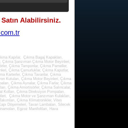
Satın Alabilirsiniz.
com.tr
ıkma Kapılar, Çıkma Bagaj Kapakları,
r, Çıkma Şanzıman Çıkma Motor Beyinleri,
rler, Çıkma Tamponlar, Çıkma Parneller,
leri, Çıkma Çamurluklar, Çıkma Kaputlar,
kma Karterler, Çıkma Tavanlar, Çıkma
yon Kutuları, Çıkma Motor Beyinleri, Çıkma
paları, Çıkma Aynalar, Çıkma Farlar, Çıkma
arı, Çıkma Amortisörler, Çıkma Salıncalar,
l Kolları, Çıkma Direksiyon Pompaları,
tleri, Çıkma Motor ve Şanzıman Kulakları,
kımları, Çıkma Klimatronikler, Vites
, Kapı Döşemeleri, Tavan Lambaları, Silecek
inamoları, Egzoz Manifoltları, Hava