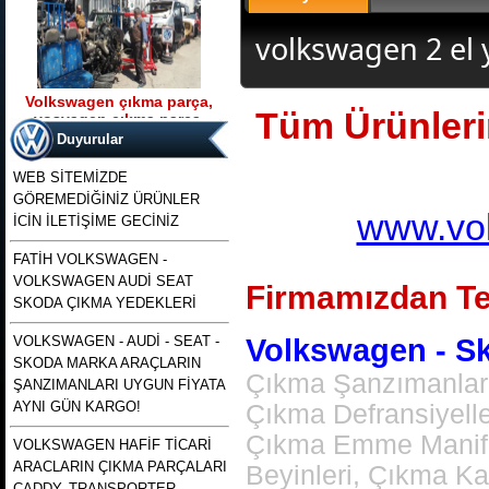
volkswagen 2 el 
Volkswagen çıkma parça,
Tüm Ürünlerim
vosvagen çıkma parça,
Ürün Kodu : t5 kasa transporter 2500 tdı
wosvagen çıkma parça,
130 beygirlik çıkma motor
Duyurular
woswagen çıkma parça, vw
çıkma p
WEB SİTEMİZDE
GÖREMEDİĞİNİZ ÜRÜNLER
www.vol
İCİN İLETİŞİME GECİNİZ
FATİH VOLKSWAGEN -
VOLKSWAGEN AUDİ SEAT
t5 kasa transporter 2500 tdı
Firmamızdan Te
130 beygirlik çıkma motor
SKODA ÇIKMA YEDEKLERİ
VOLKSWAGEN - AUDİ - SEAT -
Volkswagen - Sko
Ürün Kodu : polo 1996 1997 1998 1999
SKODA MARKA ARAÇLARIN
2000 2001 2002 modellere uyumlu
Çıkma Şanzımanlar,
çıkma merkezi kilit pompası , polo
ŞANZIMANLARI UYGUN FİYATA
merkezi kilit motoru, polo classıc ve
heşbekler icin merkezi kilit kontrol
AYNI GÜN KARGO!
Çıkma Defransiyell
pompası
Çıkma Emme Manifol
VOLKSWAGEN HAFİF TİCARİ
ARACLARIN ÇIKMA PARÇALARI
Beyinleri, Çıkma K
CADDY, TRANSPORTER,