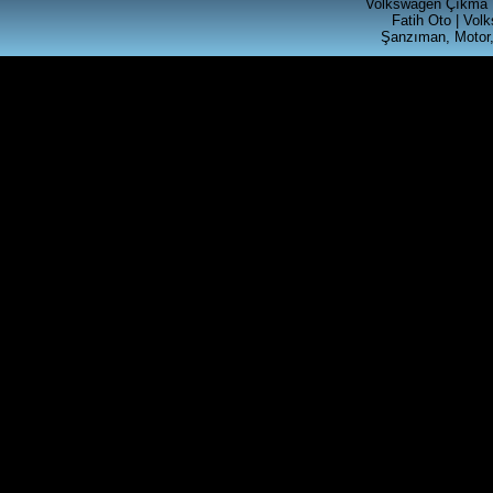
Volkswagen Çıkma 
CALAR RADYO
Fatih Oto | Vol
Şanzıman, Motor,
Ürün Kodu : t4 silindir kapagı
T4 2.5 SİLİNDİR KAPAGI
Ürün Kodu : akl ecu beyni ( 6k0 906 019
)
VOLKSWAGEN GRUBU AKL
MOTORLU ARACLARA
UYGUN MOTOR BEYNİ