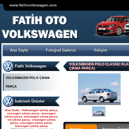
VOLKSWAGEN POLO ÇIKMA
ORJİNAL TRW-KOYO
ELEKTİRİKLİ DİREKSİYON
POMPASI
Ana Sayfa
Fotoğraf Galerisi
İletişim
Ürün Kodu : Seat çıkma parça, seat
çıkma, seat parça, seat yedek parça,
seat çıkma orjinal parça, seat çıkma
parça fiyatı, seat çıkmacısı, seat
yedekleri, ankara seat parça, fatih seat,
VOLKSWAGEN POLO CLASSIC KLAS
Fatih Volkswagen
fatih seat parçaları,
ÇIKMA PARÇA)
VOLKSWAGEN POLO ÇIKMA
PARÇA
İndirimli Ürünler
Seat çıkma parça, seat
çıkma, seat parça, seat
Ürün Kodu : Volkswagen çıkma parça,
yedek parça, seat çıkma
vosvagen çıkma parça, wosvagen
çıkma parça, woswagen çıkma parça,
orjinal parça, seat çıkma par
vw çıkma parça, voswagen çıkma
parça, vosvogen çıkma parça,
wosvogen çıkma parça