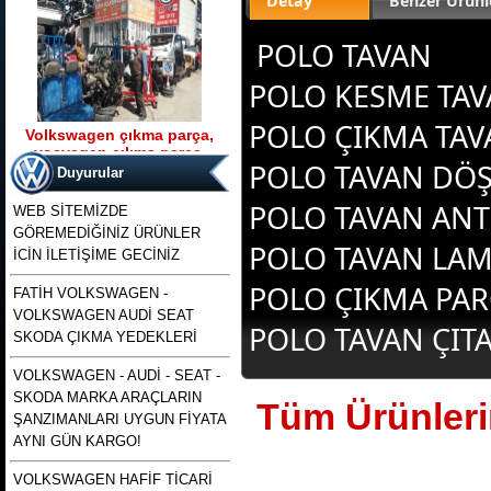
Detay
Benzer Ürünl
POLO TAVAN
POLO KESME TA
POLO ÇIKMA TAV
Volkswagen çıkma parça,
vosvagen çıkma parça,
Ürün Kodu : t5 kasa transporter 2500 tdı
POLO TAVAN DÖ
wosvagen çıkma parça,
130 beygirlik çıkma motor
Duyurular
woswagen çıkma parça, vw
çıkma p
POLO TAVAN ANT
WEB SİTEMİZDE
GÖREMEDİĞİNİZ ÜRÜNLER
POLO TAVAN LAM
İCİN İLETİŞİME GECİNİZ
POLO ÇIKMA PAR
FATİH VOLKSWAGEN -
VOLKSWAGEN AUDİ SEAT
t5 kasa transporter 2500 tdı
POLO TAVAN ÇITA
130 beygirlik çıkma motor
SKODA ÇIKMA YEDEKLERİ
VOLKSWAGEN - AUDİ - SEAT -
Ürün Kodu : polo 1996 1997 1998 1999
SKODA MARKA ARAÇLARIN
2000 2001 2002 modellere uyumlu
Tüm Ürünlerim
çıkma merkezi kilit pompası , polo
ŞANZIMANLARI UYGUN FİYATA
merkezi kilit motoru, polo classıc ve
heşbekler icin merkezi kilit kontrol
AYNI GÜN KARGO!
pompası
VOLKSWAGEN HAFİF TİCARİ