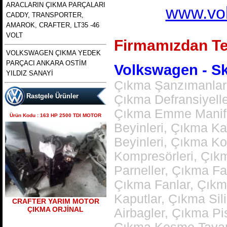
ARACLARIN ÇIKMA PARÇALARI
www.vol
CADDY, TRANSPORTER,
AMAROK, CRAFTER, LT35 -46
VOLT
Firmamızdan Te
polo 1996 1997 1998 1999
VOLKSWAGEN ÇIKMA YEDEK
2000 2001 2002 modellere
Ürün Kodu : bora golf4 toledo octavia
PARÇACI ANKARA OSTİM
uyumlu çıkma merkezi kilit
leon çıkma direksiyon kutusu
Volkswagen - Sko
pompası , polo merkezi
YILDIZ SANAYİ
Çıkma Şanzımanlar,
Rastgele Ürünler
Çıkma Defransiyell
Çıkma Emme Manifol
Ürün Kodu : 163 HP 2500 TDI MOTOR
Beyinleri, Çıkma K
bora golf4 toledo octavia
Beyinleri, Çıkma K
leon çıkma direksiyon
kutusu
Kompresörleri, Çık
Ürün Kodu : skoda octavia 1.6 benzinli
Parneller, Çıkma Fa
a4 kasa çıkma şanzımanlar
Çıkma Fanlar, Çıkm
Kaputlar, Çıkma Sil
CRAFTER YARIM MOTOR
ÇIKMA ORJİNAL
Airbagler, Çıkma Pi