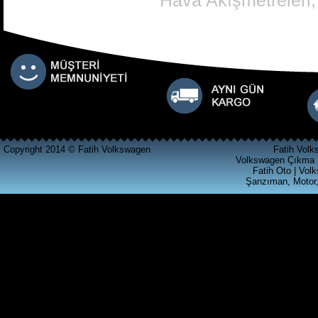
Hava Akışmetreleri, 
CALAR RADYO
Ürün Kodu : t4 silindir kapagı
T4 2.5 SİLİNDİR KAPAGI
Copyright 2014 © Fatih Volkswagen
Fatih Volk
Volkswagen Çıkma 
Fatih Oto | Vol
Şanzıman, Motor,
Ürün Kodu : akl ecu beyni ( 6k0 906 019
)
VOLKSWAGEN GRUBU AKL
MOTORLU ARACLARA
UYGUN MOTOR BEYNİ