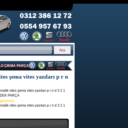
 POLO ÇIKMA PARÇA)
es şema vites yazıları p r n
tik vites şema vites yazıları p r n d 3 2 1
EDEK PARÇA
 geçiniz
tik vites şema vites yazıları p r n d 3 2 1