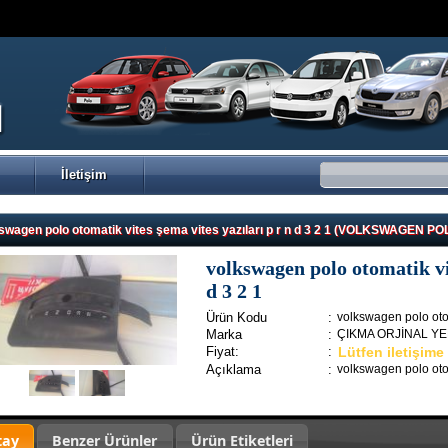
İletişim
swagen polo otomatik vites şema vites yazıları p r n d 3 2 1 (VOLKSWAGEN
volkswagen polo otomatik vit
d 3 2 1
Ürün Kodu
:
volkswagen polo otoma
Marka
:
ÇIKMA ORJİNAL Y
Fiyat:
:
Lütfen iletişime
Açıklama
:
volkswagen polo otoma
tay
Benzer Ürünler
Ürün Etiketleri