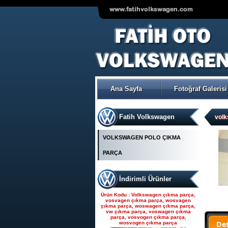
VOLKSWAGEN POLO ÇIKMA
ORJİNAL TRW-KOYO
ELEKTİRİKLİ DİREKSİYON
POMPASI
Ana Sayfa
Fotoğraf Galerisi
Ürün Kodu : Seat çıkma parça, seat
çıkma, seat parça, seat yedek parça,
seat çıkma orjinal parça, seat çıkma
parça fiyatı, seat çıkmacısı, seat
yedekleri, ankara seat parça, fatih seat,
Fatih Volkswagen
fatih seat parçaları,
volk
VOLKSWAGEN POLO ÇIKMA
PARÇA
İndirimli Ürünler
Seat çıkma parça, seat
çıkma, seat parça, seat
Ürün Kodu : Volkswagen çıkma parça,
yedek parça, seat çıkma
vosvagen çıkma parça, wosvagen
çıkma parça, woswagen çıkma parça,
orjinal parça, seat çıkma par
vw çıkma parça, voswagen çıkma
parça, vosvogen çıkma parça,
De
wosvogen çıkma parça