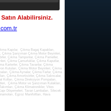
Satın Alabilirsiniz.
com.tr
ıkma Kapılar, Çıkma Bagaj Kapakları,
r, Çıkma Şanzıman Çıkma Motor Beyinleri,
rler, Çıkma Tamponlar, Çıkma Parneller,
leri, Çıkma Çamurluklar, Çıkma Kaputlar,
kma Karterler, Çıkma Tavanlar, Çıkma
yon Kutuları, Çıkma Motor Beyinleri, Çıkma
paları, Çıkma Aynalar, Çıkma Farlar, Çıkma
arı, Çıkma Amortisörler, Çıkma Salıncalar,
l Kolları, Çıkma Direksiyon Pompaları,
tleri, Çıkma Motor ve Şanzıman Kulakları,
kımları, Çıkma Klimatronikler, Vites
, Kapı Döşemeleri, Tavan Lambaları, Silecek
inamoları, Egzoz Manifoltları, Hava