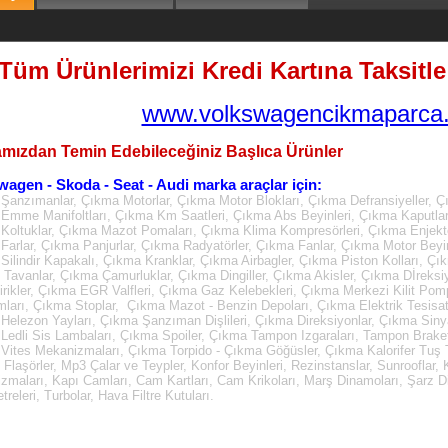
Tüm Ürünlerimizi Kredi Kartına Taksitle 
www.volkswagencikmaparca.
mızdan Temin Edebileceğiniz Başlıca Ürünler
wagen - Skoda - Seat - Audi marka araçlar için:
Şanzımanlar, Çıkma Motorlar, Çıkma Motor Blokları, Çıkma Defransiyeller, Ç
Emme Manifoltları, Çıkma Km Saatleri, Çıkma Abs Beyinleri, Çıkma Kaputla
Koltuklar, Çıkma Mazot Pomaları, Çıkma Klima Kompresörleri, Çıkma Enjektö
Farlar, Çıkma Panjurlar, Çıkma Radyatörler, Çıkma Fanlar, Çıkma Motor Beyin
Silindir Kapakalı, Çıkma Kranklar, Çıkma Airbagler, Çıkma Piston Kolları, Çı
Tavanlar, Çıkma Çamurluklar, Çıkma Dingiller, Çıkma Akisler, Çıkma Dİreksi
irikler, Çıkma EGR Valfleri, Çıkma Gaz Kelebekleri, Çıkma Merkezi Kilit Pom
mları, Çıkma Stoplar, Çıkma Mazot - Benzin Depoları, Çıkma Elektrik Tesisatl
Helezon Yayları, Çıkma Şanzıman Dişlileri, Çıkma Direksiyonlar, Çıkma Sinya
Ledli Sis Lambaları, Çıkma Spoiler, Çıkma Tampon Izgaraları, Tampon Brake
Vites Mekanizmaları, Çıkma Torpido - Çıkma Göğüsler, Çıkma Kalorifer Tuş Ta
, Flaşörler, Mp3 Çalar ve Teypler, Konfor Beyinleri, Rezinstanslar, Sunrooflar
zmaları, Kapı Camları, Cam Kartları, Cam Krikoları, Marş Dinamoları, Şarz D
releri, Turbolar, Hava Filtre Kutuları.