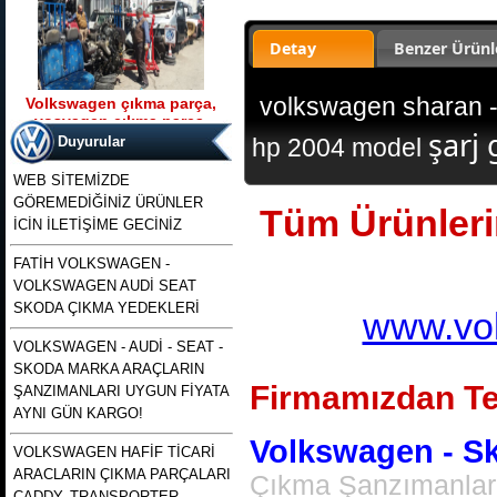
Detay
Benzer Ürünl
volkswagen sharan - 
Volkswagen çıkma parça,
vosvagen çıkma parça,
Ürün Kodu : t5 kasa transporter 2500 tdı
şarj 
wosvagen çıkma parça,
130 beygirlik çıkma motor
Duyurular
hp 2004 model
woswagen çıkma parça, vw
çıkma p
WEB SİTEMİZDE
GÖREMEDİĞİNİZ ÜRÜNLER
Tüm Ürünlerim
İCİN İLETİŞİME GECİNİZ
FATİH VOLKSWAGEN -
VOLKSWAGEN AUDİ SEAT
t5 kasa transporter 2500 tdı
130 beygirlik çıkma motor
SKODA ÇIKMA YEDEKLERİ
www.vol
VOLKSWAGEN - AUDİ - SEAT -
Ürün Kodu : polo 1996 1997 1998 1999
SKODA MARKA ARAÇLARIN
2000 2001 2002 modellere uyumlu
çıkma merkezi kilit pompası , polo
Firmamızdan Te
ŞANZIMANLARI UYGUN FİYATA
merkezi kilit motoru, polo classıc ve
heşbekler icin merkezi kilit kontrol
AYNI GÜN KARGO!
pompası
Volkswagen - Sko
VOLKSWAGEN HAFİF TİCARİ
ARACLARIN ÇIKMA PARÇALARI
Çıkma Şanzımanlar,
CADDY, TRANSPORTER,