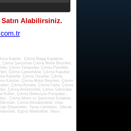
Satın Alabilirsiniz.
com.tr
ıkma Kapılar, Çıkma Bagaj Kapakları,
r, Çıkma Şanzıman Çıkma Motor Beyinleri,
rler, Çıkma Tamponlar, Çıkma Parneller,
leri, Çıkma Çamurluklar, Çıkma Kaputlar,
kma Karterler, Çıkma Tavanlar, Çıkma
yon Kutuları, Çıkma Motor Beyinleri, Çıkma
paları, Çıkma Aynalar, Çıkma Farlar, Çıkma
arı, Çıkma Amortisörler, Çıkma Salıncalar,
l Kolları, Çıkma Direksiyon Pompaları,
tleri, Çıkma Motor ve Şanzıman Kulakları,
kımları, Çıkma Klimatronikler, Vites
, Kapı Döşemeleri, Tavan Lambaları, Silecek
inamoları, Egzoz Manifoltları, Hava