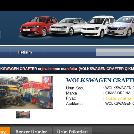
İletişim
KSWAGEN CRAFTER orjınal emme manıfoltu (VOLKSWAGEN CRAFTER ÇIK
WOLKSWAGEN CRAFTER o
Ürün Kodu
:
WOLKSWAGEN CRA
Marka
:
ÇIKMA ORJİNAL
Fiyat:
:
Lütfen iletişi
Açıklama
:
WOLKSWAGEN CRA
tay
Benzer Ürünler
Ürün Etiketleri