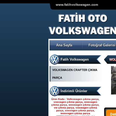
VOLKSWAGEN POLO ÇIKMA
ORJİNAL TRW-KOYO
ELEKTİRİKLİ DİREKSİYON
POMPASI
Ana Sayfa
Fotoğraf Galerisi
Ürün Kodu : Seat çıkma parça, seat
çıkma, seat parça, seat yedek parça,
seat çıkma orjinal parça, seat çıkma
parça fiyatı, seat çıkmacısı, seat
yedekleri, ankara seat parça, fatih seat,
Fatih Volkswagen
fatih seat parçaları,
WOL
VOLKSWAGEN CRAFTER ÇIKMA
PARÇA
İndirimli Ürünler
Seat çıkma parça, seat
çıkma, seat parça, seat
Ürün Kodu : Volkswagen çıkma parça,
yedek parça, seat çıkma
vosvagen çıkma parça, wosvagen
çıkma parça, woswagen çıkma parça,
orjinal parça, seat çıkma par
vw çıkma parça, voswagen çıkma
parça, vosvogen çıkma parça,
De
wosvogen çıkma parça