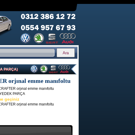
MA PARÇA)
rjınal emme manıfoltu
FTER orjınal emme manıfoltu
 YEDEK PARÇA
me geçiniz
FTER orjınal emme manıfoltu