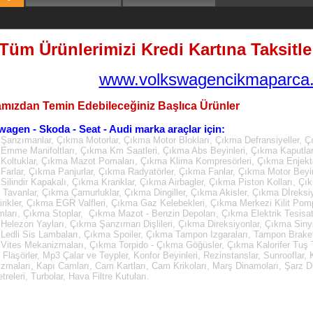
Tüm Ürünlerimizi Kredi Kartına Taksitle 
www.volkswagencikmaparca.
mızdan Temin Edebileceğiniz Başlıca Ürünler
wagen - Skoda - Seat - Audi marka araçlar için:
Şanzımanlar, Çıkma Motorlar, Çıkma Motor Blokları, Çıkma Defransiyeller, Ç
Emme Manifoltları, Çıkma Km Saatleri, Çıkma Abs Beyinleri, Çıkma Kaputla
Koltuklar, Çıkma Mazot Pomaları, Çıkma Klima Kompresörleri, Çıkma Enjektö
Farlar, Çıkma Panjurlar, Çıkma Radyatörler, Çıkma Fanlar, Çıkma Motor Beyin
Silindir Kapakalı, Çıkma Kranklar, Çıkma Airbagler, Çıkma Piston Kolları, Çı
Tavanlar, Çıkma Çamurluklar, Çıkma Dingiller, Çıkma Akisler, Çıkma Dİreksi
irikler, Çıkma EGR Valfleri, Çıkma Gaz Kelebekleri, Çıkma Merkezi Kilit Pom
mları, Çıkma Stoplar, Çıkma Mazot - Benzin Depoları, Çıkma Elektrik Tesisatl
Helezon Yayları, Çıkma Şanzıman Dişlileri, Çıkma Direksiyonlar, Çıkma Sinya
Ledli Sis Lambaları, Çıkma Spoiler, Çıkma Tampon Izgaraları, Tampon Brake
Vites Mekanizmaları, Çıkma Torpido - Çıkma Göğüsler, Çıkma Kalorifer Tuş Ta
, Flaşörler, Mp3 Çalar ve Teypler, Konfor Beyinleri, Rezinstanslar, Sunrooflar
zmaları, Kapı Camları, Cam Kartları, Cam Krikoları, Marş Dinamoları, Şarz D
releri, Turbolar, Hava Filtre Kutuları.