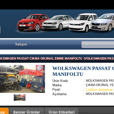
İletişim
KSWAGEN PASSAT CIKMA ORJINAL EMME MANIFOLTU (VOLKSWAGEN PAS
WOLKSWAGEN PASSAT 
MANIFOLTU
Ürün Kodu
:
WOLKSWAGEN PASS
Marka
:
ÇIKMA ORJİNAL Y
Fiyat:
:
Lütfen iletişime
Açıklama
:
WOLKSWAGEN PASS
tay
Benzer Ürünler
Ürün Etiketleri