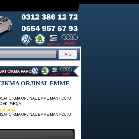
SAT ÇIKMA PARÇA)
CIKMA ORJINAL EMME
AT CIKMA ORJINAL EMME MANIFOLTU
EDEK PARÇA
 geçiniz
AT CIKMA ORJINAL EMME MANIFOLTU