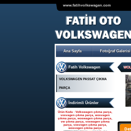
VOLKSWAGEN POLO ÇIKMA
ORJİNAL TRW-KOYO
ELEKTİRİKLİ DİREKSİYON
POMPASI
Ana Sayfa
Fotoğraf Galerisi
Ürün Kodu : Seat çıkma parça, seat
çıkma, seat parça, seat yedek parça,
seat çıkma orjinal parça, seat çıkma
parça fiyatı, seat çıkmacısı, seat
yedekleri, ankara seat parça, fatih seat,
Fatih Volkswagen
fatih seat parçaları,
WOL
VOLKSWAGEN PASSAT ÇIKMA
PARÇA
İndirimli Ürünler
Seat çıkma parça, seat
çıkma, seat parça, seat
Ürün Kodu : Volkswagen çıkma parça,
yedek parça, seat çıkma
vosvagen çıkma parça, wosvagen
çıkma parça, woswagen çıkma parça,
orjinal parça, seat çıkma par
vw çıkma parça, voswagen çıkma
parça, vosvogen çıkma parça,
De
wosvogen çıkma parça