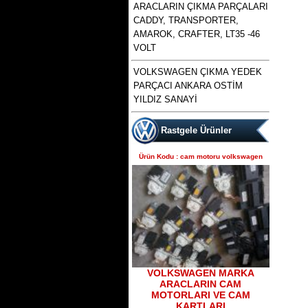
ARACLARIN ÇIKMA PARÇALARI
CADDY, TRANSPORTER,
AMAROK, CRAFTER, LT35 -46
VOLT
polo 1996 1997 1998 1999
VOLKSWAGEN ÇIKMA YEDEK
2000 2001 2002 modellere
Ürün Kodu : bora golf4 toledo octavia
PARÇACI ANKARA OSTİM
uyumlu çıkma merkezi kilit
leon çıkma direksiyon kutusu
pompası , polo merkezi
YILDIZ SANAYİ
Rastgele Ürünler
Ürün Kodu : cam motoru volkswagen
bora golf4 toledo octavia
leon çıkma direksiyon
kutusu
Ürün Kodu : skoda octavia 1.6 benzinli
a4 kasa çıkma şanzımanlar
VOLKSWAGEN MARKA
ARACLARIN CAM
MOTORLARI VE CAM
KARTLARI