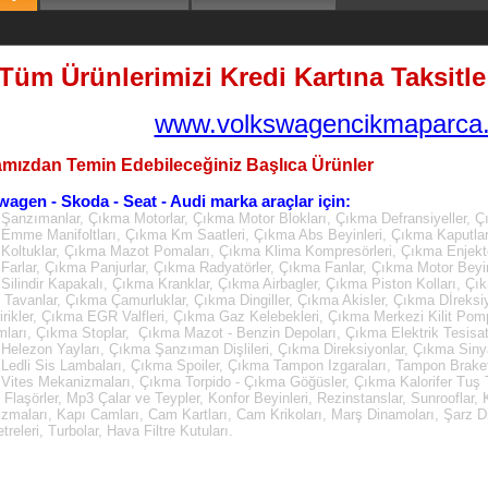
Tüm Ürünlerimizi Kredi Kartına Taksitle 
www.volkswagencikmaparca.
mızdan Temin Edebileceğiniz Başlıca Ürünler
wagen - Skoda - Seat - Audi marka araçlar için:
Şanzımanlar, Çıkma Motorlar, Çıkma Motor Blokları, Çıkma Defransiyeller, Ç
Emme Manifoltları, Çıkma Km Saatleri, Çıkma Abs Beyinleri, Çıkma Kaputla
Koltuklar, Çıkma Mazot Pomaları, Çıkma Klima Kompresörleri, Çıkma Enjektö
Farlar, Çıkma Panjurlar, Çıkma Radyatörler, Çıkma Fanlar, Çıkma Motor Beyin
Silindir Kapakalı, Çıkma Kranklar, Çıkma Airbagler, Çıkma Piston Kolları, Çı
Tavanlar, Çıkma Çamurluklar, Çıkma Dingiller, Çıkma Akisler, Çıkma Dİreksi
irikler, Çıkma EGR Valfleri, Çıkma Gaz Kelebekleri, Çıkma Merkezi Kilit Pom
mları, Çıkma Stoplar, Çıkma Mazot - Benzin Depoları, Çıkma Elektrik Tesisatl
Helezon Yayları, Çıkma Şanzıman Dişlileri, Çıkma Direksiyonlar, Çıkma Sinya
Ledli Sis Lambaları, Çıkma Spoiler, Çıkma Tampon Izgaraları, Tampon Brake
Vites Mekanizmaları, Çıkma Torpido - Çıkma Göğüsler, Çıkma Kalorifer Tuş Ta
, Flaşörler, Mp3 Çalar ve Teypler, Konfor Beyinleri, Rezinstanslar, Sunrooflar
zmaları, Kapı Camları, Cam Kartları, Cam Krikoları, Marş Dinamoları, Şarz D
releri, Turbolar, Hava Filtre Kutuları.