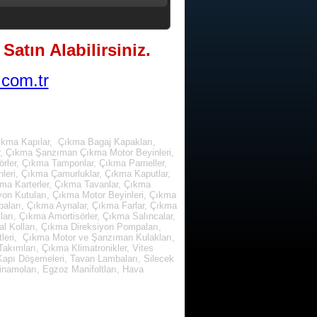
Satın Alabilirsiniz.
com.tr
ıkma Kapılar, Çıkma Bagaj Kapakları,
r, Çıkma Şanzıman Çıkma Motor Beyinleri,
rler, Çıkma Tamponlar, Çıkma Parneller,
leri, Çıkma Çamurluklar, Çıkma Kaputlar,
kma Karterler, Çıkma Tavanlar, Çıkma
yon Kutuları, Çıkma Motor Beyinleri, Çıkma
paları, Çıkma Aynalar, Çıkma Farlar, Çıkma
arı, Çıkma Amortisörler, Çıkma Salıncalar,
l Kolları, Çıkma Direksiyon Pompaları,
tleri, Çıkma Motor ve Şanzıman Kulakları,
kımları, Çıkma Klimatronikler, Vites
, Kapı Döşemeleri, Tavan Lambaları, Silecek
inamoları, Egzoz Manifoltları, Hava