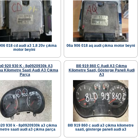
906 018 cd audi a3 1.8 20v çıkma
06a 906 018 aq audi çıkma motor beyni
motor beyini
p0 920 930 K - 8p0920930k A3
8l0 919 860 C Audi A3 Çıkma
a Kilometre Saati Audi A3 Çıkma
Kilometre Saati, Gösterge Paneli Audi
Parça
A3
920 930 k - 8p0920930k a3 çıkma
8l0 919 860 c audi a3 çıkma kilometre
metre saati audi a3 çıkma parça
saati, gösterge paneli audi a3