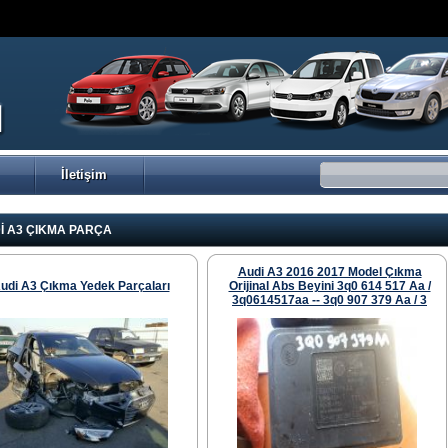
İletişim
İ A3 ÇIKMA PARÇA
Audi A3 2016 2017 Model Çıkma
udi A3 Çıkma Yedek Parçaları
Orijinal Abs Beyini 3q0 614 517 Aa /
3q0614517aa -- 3q0 907 379 Aa / 3