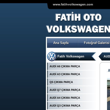
Ana Sayfa
Fotoğraf Galerisi
Fatih Volkswagen
AUD
Ürün Kodu : POVER- POMPA
AUDİ A6 ÇIKMA PARÇA
A
AUDİ A3 ÇIKMA PARÇA
Q5 ÇIKMA PARÇA
AUDİ Q7 ÇIKMA PARÇA
AUDİ A4 ÇIKMA PARÇA
VOLKSWAGEN POLO ÇIKMA
ORJİNAL TRW-KOYO
AUDİ Q3 ÇIKMA PARÇA
ELEKTİRİKLİ DİREKSİYON