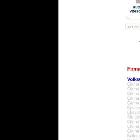
audi
vitesd
T4 2.5 SİLİNDİR KAPAGI
<< Geri
Ürün Kodu : akl ecu beyni ( 6k0 906 019
)
Firma
VOLKSWAGEN GRUBU AKL
Volks
MOTORLU ARACLARA
Çıkma 
UYGUN MOTOR BEYNİ
Çıkma 
06A906019BQ
Çıkma 
Çıkma 
Ürün Kodu : GOLF 6 TAVAN
Çıkma 
Kesme 
Eksant
Sis La
Çıkma 
Çıkma 
Çıkma 
Kolları