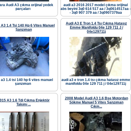
ra Audi A3 çıkma orijinal yedek
audi a3 2016 2017 model çıkma orijinal
parçaları
abs beyini 3q0 614 517 aa / 3q0614517aa -
- 3q0 907 379 aa / 3q0907379aa
Audi A3 E Tron 1.4 Tsı Çıkma Hatasız
 A3 1.4 Tsi 140 Hp 6 Vites Manuel
Emme Manifoldu 04e 129 711 J /
Şanzıman
04e129711j
 a3 1.4 tsi 140 hp 6 vites manuel
audi a3 e tron 1.4 tsı çıkma hatasız emme
şanzıman
manifoldu 04e 129 711 j / 04e129711j
2008 Model Audi A3 1.6 Bse Motordan
015 A3 1.6 Tdi Çıkma Enjektör
Sökme Manuel 5 Vites Şanzıman
Takımı ...
Çıkm...