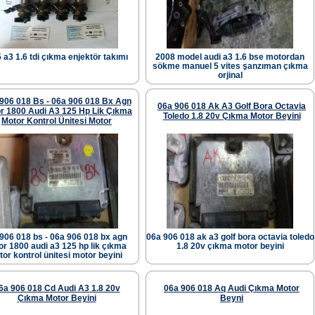
 a3 1.6 tdi çıkma enjektör takımı
2008 model audi a3 1.6 bse motordan
sökme manuel 5 vites şanzıman çıkma
orjinal
906 018 Bs - 06a 906 018 Bx Agn
06a 906 018 Ak A3 Golf Bora Octavia
r 1800 Audi A3 125 Hp Lik Çıkma
Toledo 1.8 20v Çıkma Motor Beyini
Motor Kontrol Ünitesi Motor
906 018 bs - 06a 906 018 bx agn
06a 906 018 ak a3 golf bora octavia toledo
r 1800 audi a3 125 hp lik çıkma
1.8 20v çıkma motor beyini
or kontrol ünitesi motor beyini
6a 906 018 Cd Audi A3 1.8 20v
06a 906 018 Aq Audi Çıkma Motor
Çıkma Motor Beyini
Beyni