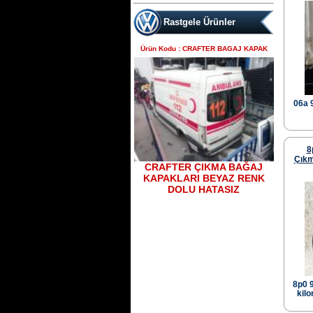
Rastgele Ürünler
Ürün Kodu : CRAFTER BAGAJ KAPAK
bora golf4 toledo octavia
leon çıkma direksiyon
kutusu
06a 
Ürün Kodu : skoda octavia 1.6 benzinli
a4 kasa çıkma şanzımanlar
8
Çıkm
CRAFTER ÇIKMA BAĞAJ
KAPAKLARI BEYAZ RENK
DOLU HATASIZ
açılmamış temiz muayer
çıkma şanzıman skoda
octavia 1600 motor çıkma
şanzıman
Ürün Kodu : Volkswagen Polo Classic a
k l motor 100 beygir çıkma şanzıman
Polo Classic 2001 model den sökülme
8p0 
100 beygirlik çıkma şanzıman dürbün
göğüs Polo çıkma şanzıman
kilo