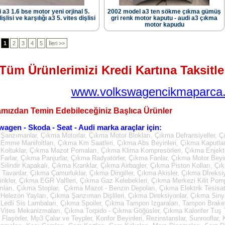
 a3 1.6 bse motor yeni orjinal 5.
2002 model a3 ten sökme çıkma gümüş
işlisi ve karşılığı a3 5. vites dişlisi
gri renk motor kaputu - audi a3 çıkma
motor kapudu
1
2
3
4
5
İleri >>
Tüm Ürünlerimizi Kredi Kartına Taksitle 
www.volkswagencikmaparca.
mızdan Temin Edebileceğiniz Başlıca Ürünler
wagen - Skoda - Seat - Audi marka araçlar için:
Şanzımanlar, Çıkma Motorlar, Çıkma Motor Blokları, Çıkma Defransiyeller, Ç
Emme Manifoltları, Çıkma Km Saatleri, Çıkma Abs Beyinleri, Çıkma Kaputla
Koltuklar, Çıkma Mazot Pomaları, Çıkma Klima Kompresörleri, Çıkma Enjektö
Farlar, Çıkma Panjurlar, Çıkma Radyatörler, Çıkma Fanlar, Çıkma Motor Beyin
Silindir Kapakalı, Çıkma Kranklar, Çıkma Airbagler, Çıkma Piston Kolları, Çı
Tavanlar, Çıkma Çamurluklar, Çıkma Dingiller, Çıkma Akisler, Çıkma Dİreksi
irikler, Çıkma EGR Valfleri, Çıkma Gaz Kelebekleri, Çıkma Merkezi Kilit Pom
mları, Çıkma Stoplar, Çıkma Mazot - Benzin Depoları, Çıkma Elektrik Tesisatl
Helezon Yayları, Çıkma Şanzıman Dişlileri, Çıkma Direksiyonlar, Çıkma Sinya
Ledli Sis Lambaları, Çıkma Spoiler, Çıkma Tampon Izgaraları, Tampon Brake
Vites Mekanizmaları, Çıkma Torpido - Çıkma Göğüsler, Çıkma Kalorifer Tuş Ta
, Flaşörler, Mp3 Çalar ve Teypler, Konfor Beyinleri, Rezinstanslar, Sunrooflar