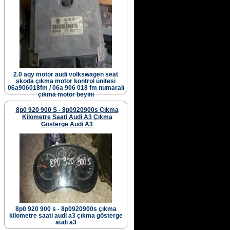
2.0 aqy motor audi volkswagen seat
skoda çıkma motor kontrol ünitesi
06a906018fm / 06a 906 018 fm numaralı
çıkma motor beyini
8p0 920 900 S - 8p0920900s Çıkma
Kilometre Saati Audi A3 Çıkma
Gösterge Audi A3
8p0 920 900 s - 8p0920900s çıkma
kilometre saati audi a3 çıkma gösterge
audi a3