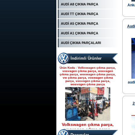
POMPASI
AUDİ A8 ÇIKMA PARÇA
Ürün Kodu : Seat çıkma parça, seat
Anka
çıkma, seat parça, seat yedek parça,
seat çıkma orjinal parça, seat çıkma
AUDİ TT ÇIKMA PARÇA
parça fiyatı, seat çıkmacısı, seat
yedekleri, ankara seat parça, fatih seat,
fatih seat parçaları,
AUDİ A5 ÇIKMA PARÇA
Audi
AUDİ A1 ÇIKMA PARÇA
AUDİ ÇIKMA PARÇALARI
İndirimli Ürünler
Seat çıkma parça, seat
çıkma, seat parça, seat
Ürün Kodu : Volkswagen çıkma parça,
yedek parça, seat çıkma
vosvagen çıkma parça, wosvagen
çıkma parça, woswagen çıkma parça,
orjinal parça, seat çıkma par
vw çıkma parça, voswagen çıkma
parça, vosvogen çıkma parça,
audi
wosvogen çıkma parça
2
Volkswagen çıkma parça,
vosvagen çıkma parça,
Ürün Kodu : t5 kasa transporter 2500 tdı
wosvagen çıkma parça,
130 beygirlik çıkma motor
Duyurular