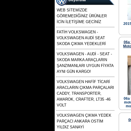
woswagen çıkma parça, vw
çıkma p
WEB SİTEMİZDE
GÖREMEDİĞİNİZ ÜRÜNLER
İCİN İLETİŞİME GECİNİZ
2015
FATİH VOLKSWAGEN -
VOLKSWAGEN AUDİ SEAT
t5 kasa transporter 2500 tdı
06a 
130 beygirlik çıkma motor
SKODA ÇIKMA YEDEKLERİ
Moto
VOLKSWAGEN - AUDİ - SEAT -
Ürün Kodu : polo 1996 1997 1998 1999
SKODA MARKA ARAÇLARIN
2000 2001 2002 modellere uyumlu
çıkma merkezi kilit pompası , polo
ŞANZIMANLARI UYGUN FİYATA
merkezi kilit motoru, polo classıc ve
heşbekler icin merkezi kilit kontrol
AYNI GÜN KARGO!
pompası
VOLKSWAGEN HAFİF TİCARİ
ARACLARIN ÇIKMA PARÇALARI
CADDY, TRANSPORTER,
06a 
AMAROK, CRAFTER, LT35 -46
moto
VOLT
mot
polo 1996 1997 1998 1999
VOLKSWAGEN ÇIKMA YEDEK
2000 2001 2002 modellere
Ürün Kodu : bora golf4 toledo octavia
0
PARÇACI ANKARA OSTİM
uyumlu çıkma merkezi kilit
leon çıkma direksiyon kutusu
pompası , polo merkezi
YILDIZ SANAYİ