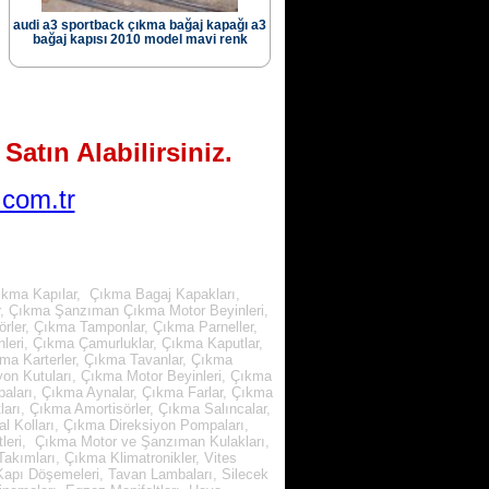
audi a3 sportback çıkma bağaj kapağı a3
bağaj kapısı 2010 model mavi renk
Satın Alabilirsiniz.
com.tr
ıkma Kapılar, Çıkma Bagaj Kapakları,
r, Çıkma Şanzıman Çıkma Motor Beyinleri,
rler, Çıkma Tamponlar, Çıkma Parneller,
leri, Çıkma Çamurluklar, Çıkma Kaputlar,
kma Karterler, Çıkma Tavanlar, Çıkma
yon Kutuları, Çıkma Motor Beyinleri, Çıkma
paları, Çıkma Aynalar, Çıkma Farlar, Çıkma
arı, Çıkma Amortisörler, Çıkma Salıncalar,
l Kolları, Çıkma Direksiyon Pompaları,
tleri, Çıkma Motor ve Şanzıman Kulakları,
kımları, Çıkma Klimatronikler, Vites
, Kapı Döşemeleri, Tavan Lambaları, Silecek