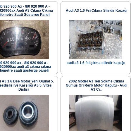
l0 920 900 Ax - 8l0 920 900 A -
920900ax Audi A3 Çıkma Çıkma
Audi A3 1.6 Fsi Çıkma Silindir Kapağı
ilometre Saati Gösterge Paneli
l0 920 900 ax - 8l0 920 900 a -
audi a3 1.6 fsi çıkma silindir kapağı
0920900ax audi a3 çıkma çıkma
ilometre saati gösterge paneli
 A3 1.6 Bse Motor Yeni Orjinal 5.
2002 Model A3 Ten Sökme Çıkma
esdişlisi Ve Karşılığı A3 5. Vites
Gümüş Gri Renk Motor Kaputu - Audi
Dişlisi
A3 Çı...