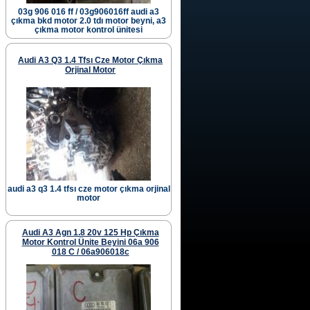
03g 906 016 ff / 03g906016ff audi a3
çıkma bkd motor 2.0 tdı motor beyni, a3
çıkma motor kontrol ünitesi
Audi A3 Q3 1.4 Tfsı Cze Motor Çıkma
Orjinal Motor
audi a3 q3 1.4 tfsı cze motor çıkma orjinal
motor
Audi A3 Agn 1.8 20v 125 Hp Çıkma
Motor Kontrol Ünite Beyini 06a 906
018 C / 06a906018c