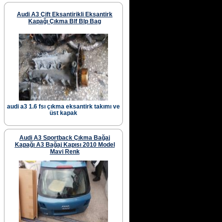
Audi A3 Çift Eksantirikli Eksantirk
Kapağı Çıkma Blf Blp Bag
audi a3 1.6 fsı çıkma eksantirk takımı ve
üst kapak
Audi A3 Sportback Çıkma Bağaj
Kapağı A3 Bağaj Kapısı 2010 Model
Mavi Renk