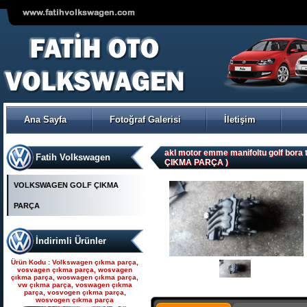
VOLKSWAGEN POLO ÇIKMA
ORJİNAL TRW-KOYO
ELEKTİRİKLİ DİREKSİYON
POMPASI
Ana Sayfa
Fotoğraf Galerisi
İletişim
Ürün Kodu : Seat çıkma parça, seat
çıkma, seat parça, seat yedek parça,
seat çıkma orjinal parça, seat çıkma
parça fiyatı, seat çıkmacısı, seat
yedekleri, ankara seat parça, fatih seat,
akl motor emme manifoltu golf bora
Fatih Volkswagen
fatih seat parçaları,
ÇIKMA PARÇA )
VOLKSWAGEN GOLF ÇIKMA
PARÇA
İndirimli Ürünler
Seat çıkma parça, seat
çıkma, seat parça, seat
Ürün Kodu : Volkswagen çıkma parça,
yedek parça, seat çıkma
vosvagen çıkma parça, wosvagen
çıkma parça, woswagen çıkma parça,
orjinal parça, seat çıkma par
vw çıkma parça, voswagen çıkma
parça, vosvogen çıkma parça,
wosvogen çıkma parça