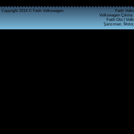
CALAR RADYO
Copyright 2014 © Fatih Volkswagen
Fatih Volk
Volkswagen Çıkma 
Ürün Kodu : t4 silindir kapagı
Fatih Oto | Vol
Şanzıman, Motor,
T4 2.5 SİLİNDİR KAPAGI
Ürün Kodu : akl ecu beyni ( 6k0 906 019
)
VOLKSWAGEN GRUBU AKL
MOTORLU ARACLARA
UYGUN MOTOR BEYNİ