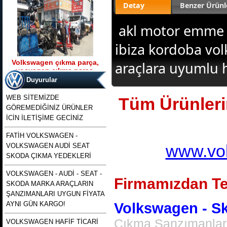
Detay
Benzer Ürünl
akl motor emme m
ibiza kordoba vo
Volkswagen çıkma parça,
araçlara uyumlu 
vosvagen çıkma parça,
Ürün Kodu : t5 kasa transporter 2500 tdı
wosvagen çıkma parça,
130 beygirlik çıkma motor
Duyurular
woswagen çıkma parça, vw
çıkma p
WEB SİTEMİZDE
Tüm Ürünlerim
GÖREMEDİĞİNİZ ÜRÜNLER
İCİN İLETİŞİME GECİNİZ
FATİH VOLKSWAGEN -
www.vol
VOLKSWAGEN AUDİ SEAT
t5 kasa transporter 2500 tdı
130 beygirlik çıkma motor
SKODA ÇIKMA YEDEKLERİ
VOLKSWAGEN - AUDİ - SEAT -
Firmamızdan Te
Ürün Kodu : polo 1996 1997 1998 1999
SKODA MARKA ARAÇLARIN
2000 2001 2002 modellere uyumlu
çıkma merkezi kilit pompası , polo
ŞANZIMANLARI UYGUN FİYATA
merkezi kilit motoru, polo classıc ve
heşbekler icin merkezi kilit kontrol
AYNI GÜN KARGO!
Volkswagen - Sko
pompası
Çıkma Şanzımanlar,
VOLKSWAGEN HAFİF TİCARİ