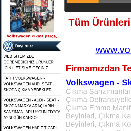
Tüm Ürünlerim
Volkswagen çıkma parça,
vosvagen çıkma parça,
Ürün Kodu : t5 kasa transporter 2500 tdı
wosvagen çıkma parça,
130 beygirlik çıkma motor
Duyurular
www.vol
woswagen çıkma parça, vw
çıkma p
WEB SİTEMİZDE
GÖREMEDİĞİNİZ ÜRÜNLER
Firmamızdan Te
İCİN İLETİŞİME GECİNİZ
FATİH VOLKSWAGEN -
Volkswagen - Sko
VOLKSWAGEN AUDİ SEAT
t5 kasa transporter 2500 tdı
130 beygirlik çıkma motor
Çıkma Şanzımanlar,
SKODA ÇIKMA YEDEKLERİ
Çıkma Defransiyell
VOLKSWAGEN - AUDİ - SEAT -
Ürün Kodu : polo 1996 1997 1998 1999
SKODA MARKA ARAÇLARIN
Çıkma Emme Manifol
2000 2001 2002 modellere uyumlu
çıkma merkezi kilit pompası , polo
ŞANZIMANLARI UYGUN FİYATA
merkezi kilit motoru, polo classıc ve
Beyinleri, Çıkma K
heşbekler icin merkezi kilit kontrol
AYNI GÜN KARGO!
pompası
Beyinleri, Çıkma K
VOLKSWAGEN HAFİF TİCARİ