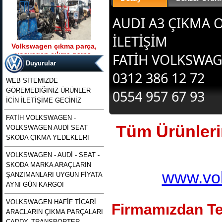
AUDI A3 ÇIKMA O
İLETİŞİM
Volkswagen çıkma parça,
vosvagen çıkma parça,
FATİH VOLKSWA
Ürün Kodu : t5 kasa transporter 2500 tdı
wosvagen çıkma parça,
130 beygirlik çıkma motor
Duyurular
woswagen çıkma parça, vw
0312 386 12 72
çıkma p
WEB SİTEMİZDE
GÖREMEDİĞİNİZ ÜRÜNLER
0554 957 67 93
İCİN İLETİŞİME GECİNİZ
FATİH VOLKSWAGEN -
Tüm Ürünlerim
VOLKSWAGEN AUDİ SEAT
t5 kasa transporter 2500 tdı
130 beygirlik çıkma motor
SKODA ÇIKMA YEDEKLERİ
VOLKSWAGEN - AUDİ - SEAT -
Ürün Kodu : polo 1996 1997 1998 1999
SKODA MARKA ARAÇLARIN
2000 2001 2002 modellere uyumlu
çıkma merkezi kilit pompası , polo
www.vol
ŞANZIMANLARI UYGUN FİYATA
merkezi kilit motoru, polo classıc ve
heşbekler icin merkezi kilit kontrol
AYNI GÜN KARGO!
pompası
VOLKSWAGEN HAFİF TİCARİ
Firmamızdan Te
ARACLARIN ÇIKMA PARÇALARI
CADDY, TRANSPORTER,