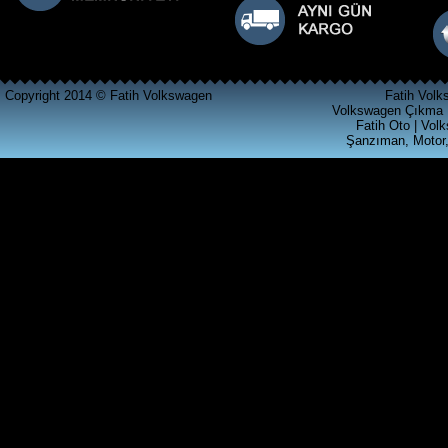
Ürün Kodu : t4 silindir kapagı
Copyright 2014 © Fatih Volkswagen
Fatih Volk
Volkswagen Çıkma 
Fatih Oto | Vol
Şanzıman, Motor,
T4 2.5 SİLİNDİR KAPAGI
Ürün Kodu : akl ecu beyni ( 6k0 906 019
)
VOLKSWAGEN GRUBU AKL
MOTORLU ARACLARA
UYGUN MOTOR BEYNİ
06A906019BQ