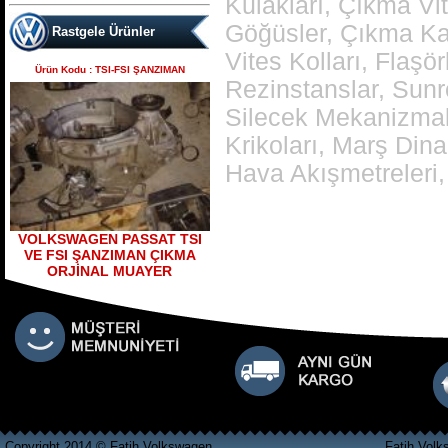
Kulakları, Çıkma V
Göğüsler, Çıkma Kal
Rastgele Ürünler
Vites Kolları, Flaşö
Ürün Kodu : TSI-FSI ŞANZIMAN
Rezinstanslar, Sunr
bora golf4 toledo octavia
Silecek Mekanizmal
leon çıkma direksiyon
kutusu
Krikoları, Marş Dina
Ürün Kodu : skoda octavia 1.6 benzinli
Hava Akışmetreleri, 
a4 kasa çıkma şanzımanlar
VOLKSWAGEN PASSAT TSI
VE FSI ŞANZIMAN ÇIKMA
ORJİNAL MUAYER
açılmamış temiz muayer
çıkma şanzıman skoda
octavia 1600 motor çıkma
şanzıman
Ürün Kodu : Volkswagen Polo Classic a
k l motor 100 beygir çıkma şanzıman
Polo Classic 2001 model den sökülme
100 beygirlik çıkma şanzıman dürbün
göğüs Polo çıkma şanzıman
Copyright 2014 © Fatih Volkswagen
Fatih Volk