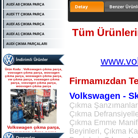
POMPASI
AUDİ A8 ÇIKMA PARÇA
Ürün Kodu : Seat çıkma parça, seat
Detay
Benzer Ürünl
çıkma, seat parça, seat yedek parça,
seat çıkma orjinal parça, seat çıkma
AUDİ TT ÇIKMA PARÇA
parça fiyatı, seat çıkmacısı, seat
yedekleri, ankara seat parça, fatih seat,
fatih seat parçaları,
AUDİ A5 ÇIKMA PARÇA
Tüm Ürünlerim
AUDİ A1 ÇIKMA PARÇA
AUDİ ÇIKMA PARÇALARI
www.vol
İndirimli Ürünler
Seat çıkma parça, seat
çıkma, seat parça, seat
Ürün Kodu : Volkswagen çıkma parça,
yedek parça, seat çıkma
vosvagen çıkma parça, wosvagen
çıkma parça, woswagen çıkma parça,
orjinal parça, seat çıkma par
Firmamızdan Te
vw çıkma parça, voswagen çıkma
parça, vosvogen çıkma parça,
wosvogen çıkma parça
Volkswagen - Sko
Çıkma Şanzımanlar,
Çıkma Defransiyell
Çıkma Emme Manifol
Volkswagen çıkma parça,
Beyinleri, Çıkma K
vosvagen çıkma parça,
Ürün Kodu : t5 kasa transporter 2500 tdı
wosvagen çıkma parça,
130 beygirlik çıkma motor
Duyurular