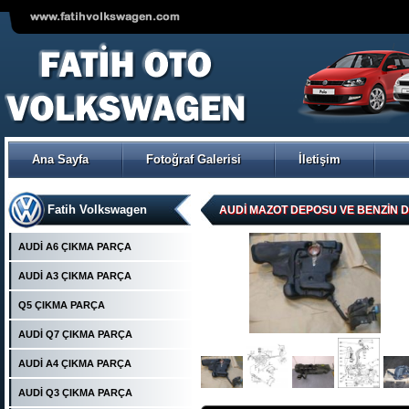
Ana Sayfa
Fotoğraf Galerisi
İletişim
Fatih Volkswagen
AUDİ MAZOT DEPOSU VE BENZİN D
Ürün Kodu : POVER- POMPA
AUDİ A6 ÇIKMA PARÇA
AUDİ A3 ÇIKMA PARÇA
Q5 ÇIKMA PARÇA
AUDİ Q7 ÇIKMA PARÇA
AUDİ A4 ÇIKMA PARÇA
VOLKSWAGEN POLO ÇIKMA
ORJİNAL TRW-KOYO
AUDİ Q3 ÇIKMA PARÇA
ELEKTİRİKLİ DİREKSİYON