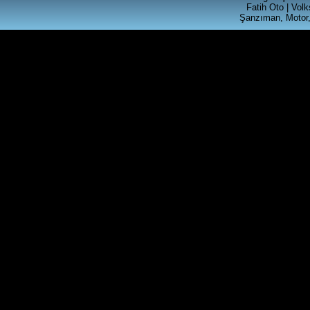
CALAR RADYO
Fatih Oto | Vol
Şanzıman, Motor,
Ürün Kodu : t4 silindir kapagı
T4 2.5 SİLİNDİR KAPAGI
Ürün Kodu : akl ecu beyni ( 6k0 906 019
)
VOLKSWAGEN GRUBU AKL
MOTORLU ARACLARA
UYGUN MOTOR BEYNİ