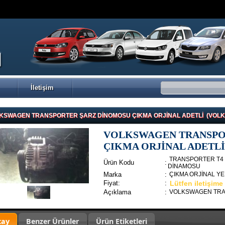
İletişim
KSWAGEN TRANSPORTER ŞARZ DİNOMOSU ÇIKMA ORJİNAL ADETLİ (VOL
VOLKSWAGEN TRANSPO
ÇIKMA ORJİNAL ADETLİ
TRANSPORTER T4 2
Ürün Kodu
:
DİNAMOSU
Marka
:
ÇIKMA ORJİNAL Y
Fiyat:
:
Lütfen iletişime
Açıklama
:
VOLKSWAGEN TRA
tay
Benzer Ürünler
Ürün Etiketleri