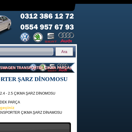
KSWAGEN TRANSPORTER ÇIKMA PARÇA)
RTER ŞARZ DİNOMOSU
.4 - 2.5 ÇIKMA ŞARZ DİNOMOSU
EDEK PARÇA
 geçiniz
NSPORTER ÇIKMA ŞARZ DİNAMOSU