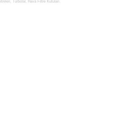
releri, Turbolar, Hava Filtre Kutuları.