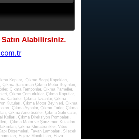
Satın Alabilirsiniz.
com.tr
ıkma Kapılar, Çıkma Bagaj Kapakları,
r, Çıkma Şanzıman Çıkma Motor Beyinleri,
rler, Çıkma Tamponlar, Çıkma Parneller,
leri, Çıkma Çamurluklar, Çıkma Kaputlar,
kma Karterler, Çıkma Tavanlar, Çıkma
yon Kutuları, Çıkma Motor Beyinleri, Çıkma
paları, Çıkma Aynalar, Çıkma Farlar, Çıkma
arı, Çıkma Amortisörler, Çıkma Salıncalar,
l Kolları, Çıkma Direksiyon Pompaları,
tleri, Çıkma Motor ve Şanzıman Kulakları,
kımları, Çıkma Klimatronikler, Vites
, Kapı Döşemeleri, Tavan Lambaları, Silecek
inamoları, Egzoz Manifoltları, Hava