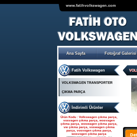
VOLKSWAGEN POLO ÇIKMA
ORJİNAL TRW-KOYO
ELEKTİRİKLİ DİREKSİYON
POMPASI
Ana Sayfa
Fotoğraf Galerisi
Ürün Kodu : Seat çıkma parça, seat
çıkma, seat parça, seat yedek parça,
seat çıkma orjinal parça, seat çıkma
parça fiyatı, seat çıkmacısı, seat
yedekleri, ankara seat parça, fatih seat,
Fatih Volkswagen
fatih seat parçaları,
VOL
VOLKSWAGEN TRANSPORTER
ÇIKMA PARÇA
İndirimli Ürünler
Seat çıkma parça, seat
çıkma, seat parça, seat
Ürün Kodu : Volkswagen çıkma parça,
yedek parça, seat çıkma
vosvagen çıkma parça, wosvagen
çıkma parça, woswagen çıkma parça,
orjinal parça, seat çıkma par
vw çıkma parça, voswagen çıkma
parça, vosvogen çıkma parça,
De
wosvogen çıkma parça