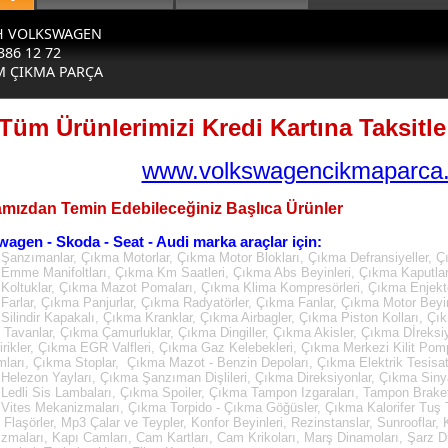
H VOLKSWAGEN
386 12 72
M ÇIKMA PARÇA
Tüm Ürünlerimizi Kredi Kartına Taksitle 
www.volkswagencikmaparca.
mızdan Temin Edebileceğiniz Başlıca Ürünler
wagen - Skoda - Seat - Audi marka araçlar için:
Şanzımanlar, Çıkma Motorlar, Çıkma Motor Blokları, Çıkma Defransiyeller, Ç
Emme Manifoltları, Çıkma Km Saatleri, Çıkma Abs Beyinleri, Çıkma Kaputla
Koltuklar, Çıkma Mazot Pomaları, Çıkma Klima Kompresörleri, Çıkma Enjektö
Farlar, Çıkma Panjurlar, Çıkma Radyatörler, Çıkma Fanlar, Çıkma Motor Beyin
Silindir Kapakalı, Çıkma Kranklar, Çıkma Airbagler, Çıkma Piston Kolları, Çı
Tavanlar, Çıkma Çamurluklar, Çıkma Dingiller, Çıkma Akisler, Çıkma Dİreksi
irikler, Çıkma EGR Valfleri, Çıkma Gaz Kelebekleri, Çıkma Merkezi Kilit Pom
mları, Çıkma Stoplar, Çıkma Mazot - Benzin Depoları, Çıkma Elektrik Tesisatl
Helezon Yayları, Çıkma Şanzıman Dişlileri, Çıkma Direksiyonlar, Çıkma Sinya
Ledli Sis Lambaları, Çıkma Spoiler, Çıkma Tampon Izgaraları, Tampon Brake
Vites Mekanizmaları, Çıkma Torpido - Çıkma Göğüsler, Çıkma Kalorifer Tuş Ta
, Flaşörler, Mp3 Çalar ve Teypler, Konfor Beyinleri, Rezinstanslar, Sunrooflar
zmaları, Kapı Camları, Cam Kartları, Cam Krikoları, Marş Dinamoları, Şarz D